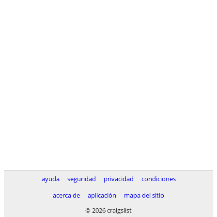
ayuda
seguridad
privacidad
condiciones
acerca de
aplicación
mapa del sitio
© 2026 craigslist