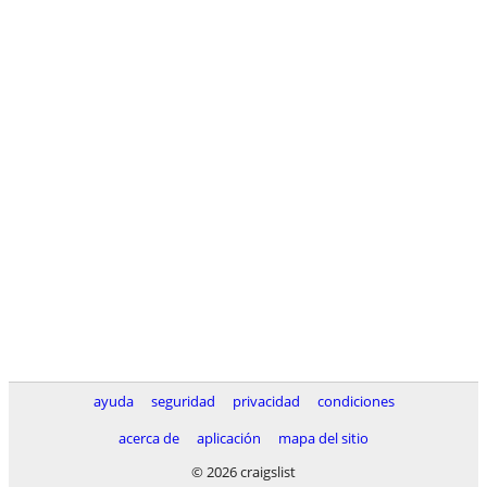
ayuda
seguridad
privacidad
condiciones
acerca de
aplicación
mapa del sitio
© 2026 craigslist