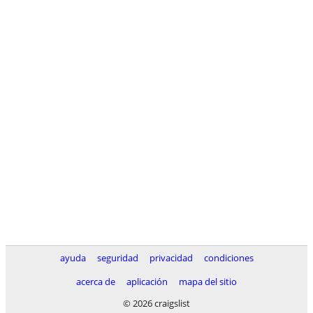
ayuda
seguridad
privacidad
condiciones
acerca de
aplicación
mapa del sitio
© 2026 craigslist