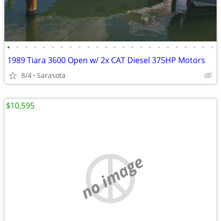
•
•
•
•
•
•
•
•
•
•
•
•
•
•
•
•
•
•
•
•
•
•
•
•
1989 Tiara 3600 Open w/ 2x CAT Diesel 375HP Motors
8/4
Sarasota
$10,595
no image