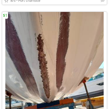
8/5
Port charlotte
$1