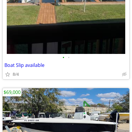
•
•
Boat Slip available
8/4
$69,000