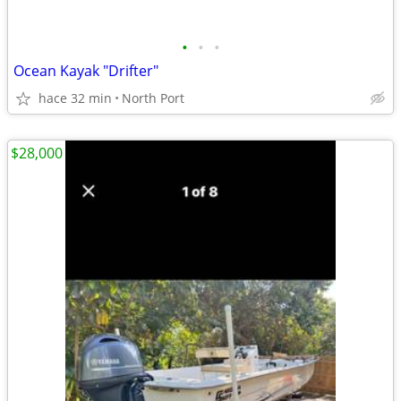
•
•
•
Ocean Kayak "Drifter"
hace 32 min
North Port
$28,000