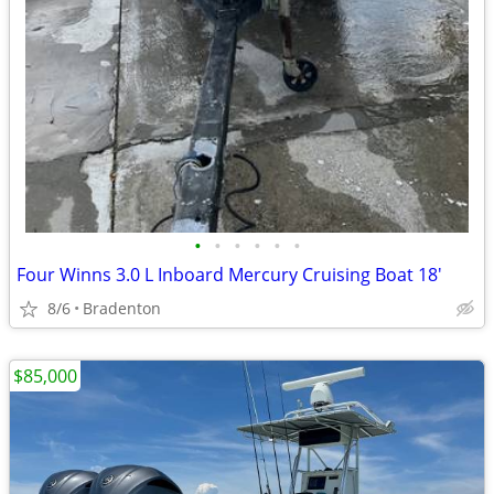
•
•
•
•
•
•
Four Winns 3.0 L Inboard Mercury Cruising Boat 18'
8/6
Bradenton
$85,000