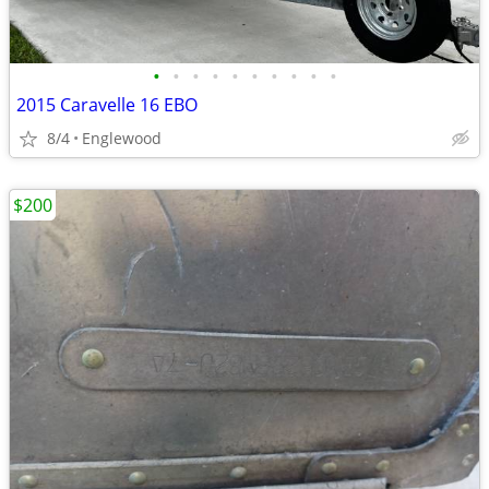
•
•
•
•
•
•
•
•
•
•
2015 Caravelle 16 EBO
8/4
Englewood
$200