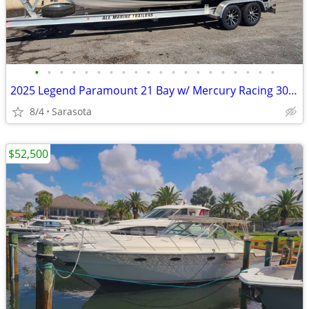
•
•
•
•
•
•
•
•
•
•
•
•
•
•
•
•
•
•
•
•
2025 Legend Paramount 21 Bay w/ Mercury Racing 300HP Motor & Trailer
8/4
Sarasota
$52,500