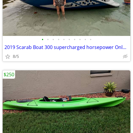
•
•
•
•
•
•
•
•
•
•
2019 Scarab Boat 300 supercharged horsepower Only 67 hours
8/5
$250