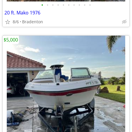
•
•
•
•
•
•
•
•
•
•
20 ft. Mako 1976
8/6
Bradenton
$5,000