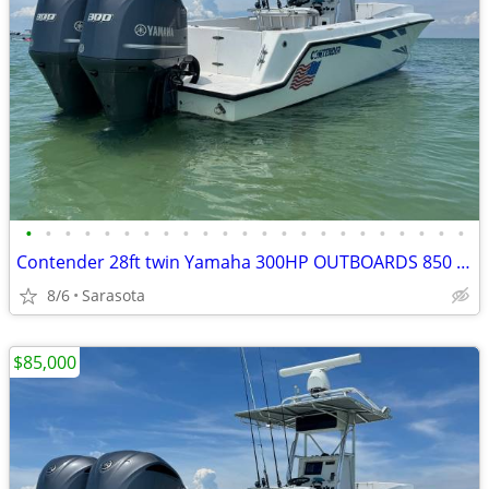
•
•
•
•
•
•
•
•
•
•
•
•
•
•
•
•
•
•
•
•
•
•
•
Contender 28ft twin Yamaha 300HP OUTBOARDS 850 hours B/O
8/6
Sarasota
$85,000