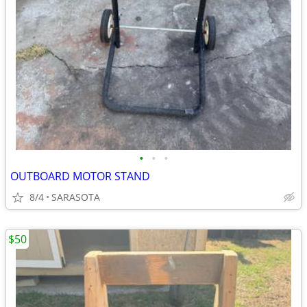
•
•
•
OUTBOARD MOTOR STAND
8/4
SARASOTA
$50