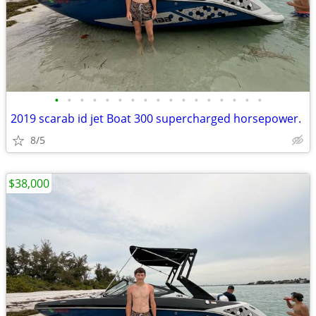
•
•
•
•
•
•
•
•
•
•
•
•
•
•
•
•
•
2019 scarab id jet Boat 300 supercharged horsepower.
8/5
$38,000