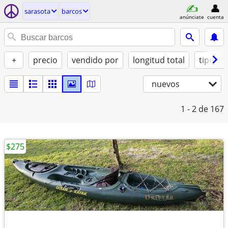
sarasota
barcos
anúnciate
cuenta
+
precio
vendido por
longitud total
tipo de
nuevos
1 - 2
de 167
$275