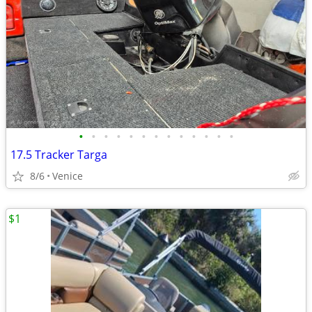
•
•
•
•
•
•
•
•
•
•
•
•
•
17.5 Tracker Targa
8/6
Venice
$1