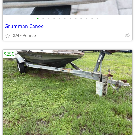
•
•
•
•
•
•
•
•
•
•
•
•
Grumman Canoe
8/4
Venice
$250