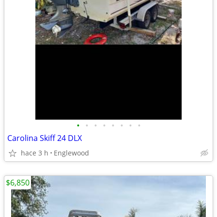
•
•
•
•
•
•
•
•
Carolina Skiff 24 DLX
hace 3 h
Englewood
$6,850