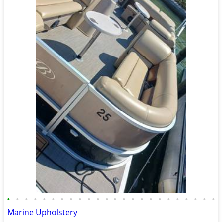
•
•
•
•
•
•
•
•
•
•
•
•
•
•
•
•
•
•
•
•
•
•
•
•
Marine Upholstery