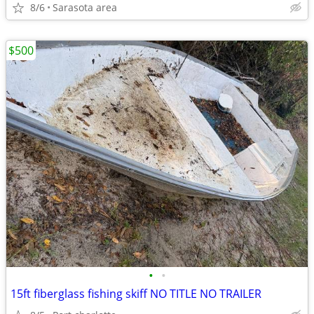
8/6
Sarasota area
$500
•
•
15ft fiberglass fishing skiff NO TITLE NO TRAILER