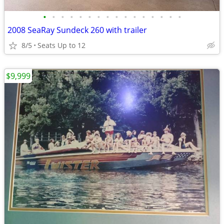
•
•
•
•
•
•
•
•
•
•
•
•
•
•
•
•
2008 SeaRay Sundeck 260 with trailer
8/5
Seats Up to 12
$9,999