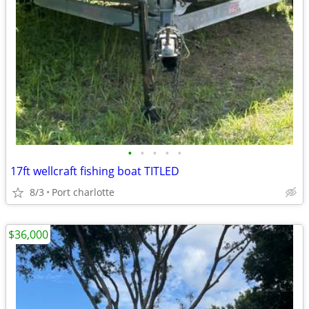
•
•
•
•
•
17ft wellcraft fishing boat TITLED
8/3
Port charlotte
$36,000