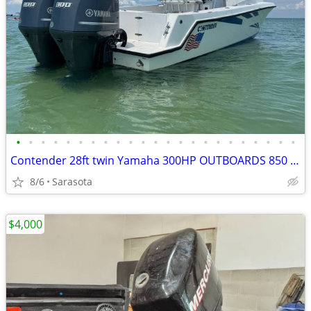
•
•
•
•
•
•
•
•
•
•
•
•
•
•
•
•
•
•
•
•
•
•
•
Contender 28ft twin Yamaha 300HP OUTBOARDS 850 hours B/O
8/6
Sarasota
$4,000