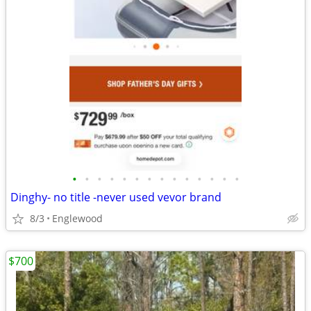
•
•
•
•
•
•
•
•
•
•
•
•
•
•
Dinghy- no title -never used vevor brand
8/3
Englewood
$700