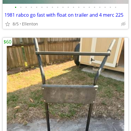
•
•
•
•
•
•
•
•
•
•
•
•
•
•
•
•
•
•
•
•
1981 rabco go fast with float on trailer and 4 merc 225
8/5
Ellenton
$60