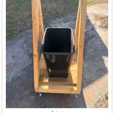
•
•
•