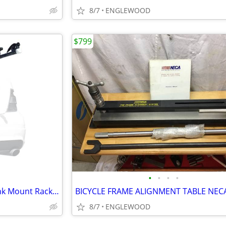
8/7
ENGLEWOOD
$799
•
•
•
•
Allen Sports Deluxe 2-Bike Trunk Mount Rack-USED
BICYCLE FRAME ALIGNMENT TABLE NEC
8/7
ENGLEWOOD