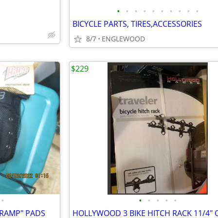
•
•
•
•
•
•
•
•
•
•
BICYCLE PARTS, TIRES,ACCESSORIES
8/7
ENGLEWOOD
$229
•
•
•
•
•
•
RAMP" PADS