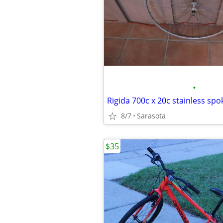
•
Rigida 700c x 20c stainless sp
8/7
Sarasota
$35