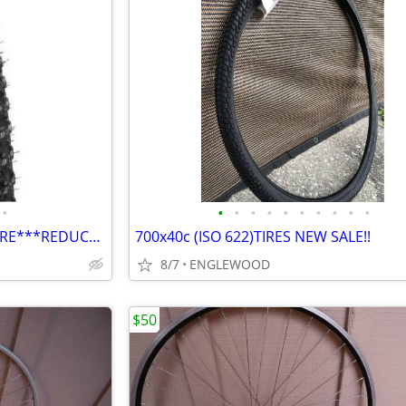
•
•
•
•
•
•
•
•
•
•
•
KENDA K50 COMP III 20 INCH TIRE***REDUCED***
700x40c (ISO 622)TIRES NEW SALE!!
8/7
ENGLEWOOD
$50