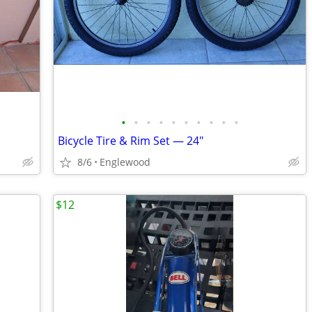
•
•
•
•
•
•
•
•
•
•
Bicycle Tire & Rim Set — 24"
8/6
Englewood
$12