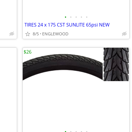
•
•
•
•
•
TIRES 24 x 175 CST SUNLITE 65psi NEW
8/5
ENGLEWOOD
$26
•
•
•
•
•