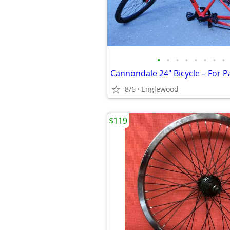
•
•
•
•
•
•
•
•
Cannondale 24" Bicycle – For P
8/6
Englewood
$119