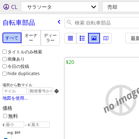
CL
サラソータ
売却
自転車部品
オーナ
ディー
すべて
最
ー
ラー
タイトルのみ検索
画像あり
$20
今日の投稿
hide duplicates
場所から数マイル
no imag

地図を使用...
価格
無料
$
– $
avg: $69