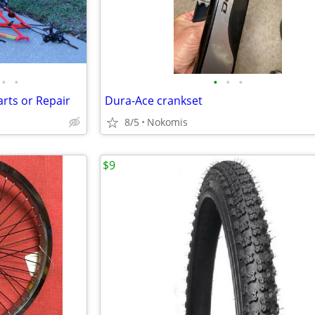
•
•
•
•
•
arts or Repair
Dura-Ace crankset
8/5
Nokomis
$9