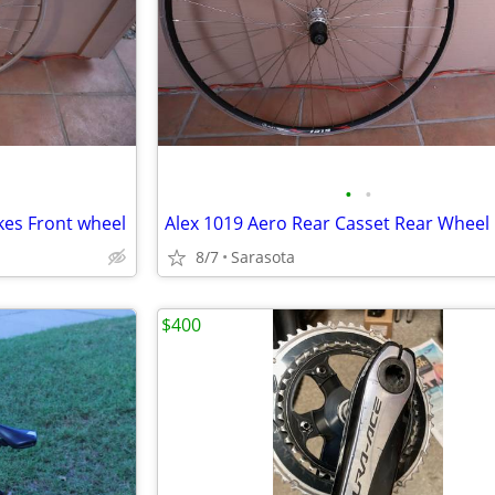
•
•
okes Front wheel
Alex 1019 Aero Rear Casset Rear Wheel
8/7
Sarasota
$400