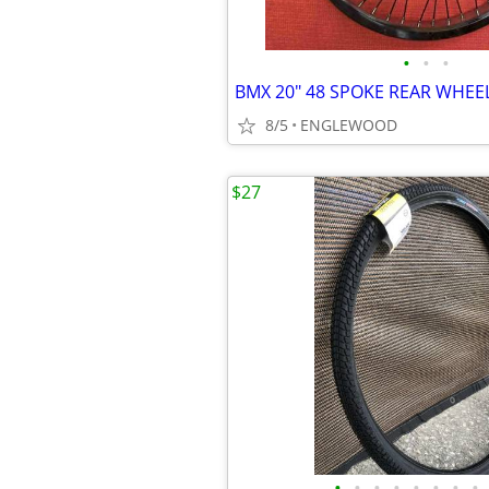
•
•
•
8/5
ENGLEWOOD
$27
•
•
•
•
•
•
•
•