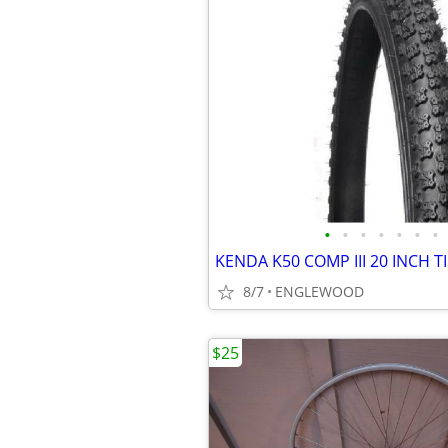
•
•
•
•
•
•
•
8/7
ENGLEWOOD
$25