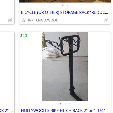
•
•
BICYCLE (OR OTHER) STORAGE RACK*REDUCED*UP TO16
8/7
ENGLEWOOD
$40
•
•
•
HOLLYWOOD 3 BIKE HITCH RACK 11/4" OR 2" NEW
HOLLYWOOD 3 BIKE HITCH RACK 2" or 1-1/4"