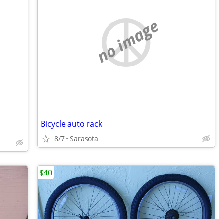
no image
Bicycle auto rack
8/7
Sarasota
$40