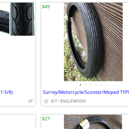
$49
•
•
•
•
•
•
1-5/8)
8/7
ENGLEWOOD
$27