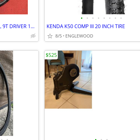
•
•
•
•
•
•
•
•
BMX 20" 48 SPOKE REAR WHEEL 9T DRIVER 14MM AXEL
KENDA K50 COMP III 20 INCH TIRE
8/5
ENGLEWOOD
$525
•
•
•
•
•