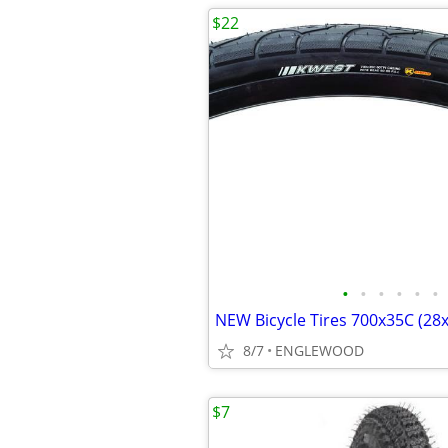
$22
•
•
•
•
•
•
NEW Bicycle Tires 700x35C (28x
8/7
ENGLEWOOD
$7