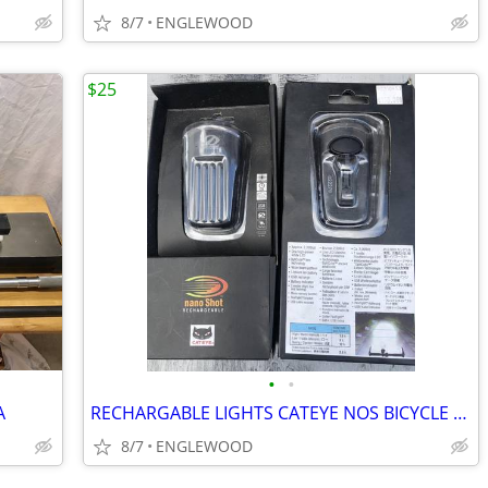
8/7
ENGLEWOOD
$25
•
•
A
RECHARGABLE LIGHTS CATEYE NOS BICYCLE OR??
8/7
ENGLEWOOD