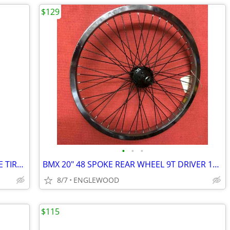
$129
•
•
•
Surrey/Motorcycle/Scooter/Moped TYPE TIRE 2.50 x 18" 40P NEW
BMX 20" 48 SPOKE REAR WHEEL 9T DRIVER 14MM AXEL
8/7
ENGLEWOOD
$115