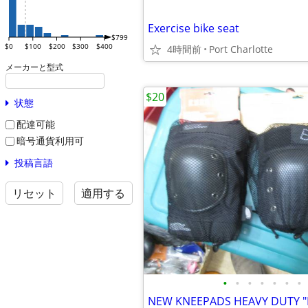
Exercise bike seat
$799
$0
$100
$200
$300
$400
4時間前
Port Charlotte
メーカーと型式
$20
状態
配達可能
暗号通貨利用可
投稿言語
リセット
適用する
•
•
•
•
•
•
•
NEW KNEEPADS HEAVY DUTY "