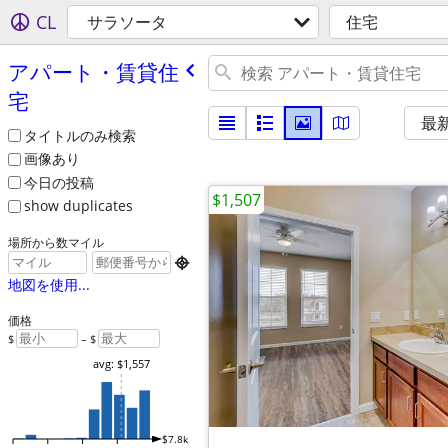
CL
サラソータ
住宅
アパート・賃貸住
宅
最
タイトルのみ検索
画像あり
今日の投稿
$1,507
show duplicates
場所から数マイル

地図を使用...
価格
$
– $
avg: $1,557
$7.8k