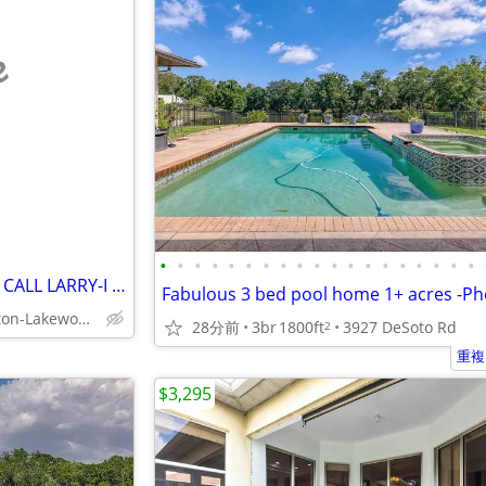
e
•
•
•
•
•
•
•
•
•
•
•
•
•
•
•
•
•
•
•
OWNERS -IF ITS NOT RENTING - CALL LARRY-I BRING QUALIFIED PEOPLE
Sarasota-Bradenton-Lakewood Ranch- Parrish
28分前
3br
1800ft
3927 DeSoto Rd
2
重複
$3,295