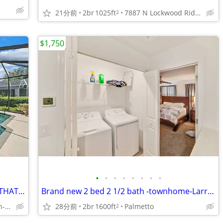
21分前
2br
1025ft
7887 N Lockwood Ridge Rd, Sarasota, FL
2
$1,750
•
•
•
•
•
•
•
•
YOU NEED A RENTAL -I HAVE THEM -ITS THAT SIMPLE-lARRY
Brand new 2 bed 2 1/2 bath -townhome-Larry-NO FEES -
28分前
2br
1600ft
Palmetto
Sarasota-Bradenton-Parrish-LWR
2