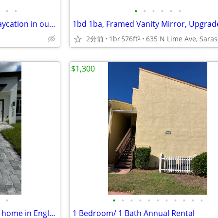
•
•
•
•
•
•
•
•
Reduced Rent! Every day's a staycation in our charming 3 BR homes!
2分前
1br
576ft
2
$1,300
•
•
•
•
•
•
•
•
•
•
•
•
3 bedroom, 2 bath, 1 car garge home in Englewood FOR RENT
1 Bedroom/ 1 Bath Annual Rental