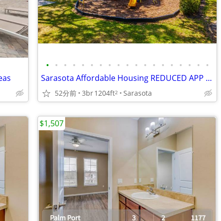
•
•
•
•
•
•
•
•
•
•
•
•
•
•
•
•
•
•
•
eas
Sarasota Affordable Housing REDUCED APP FEES
52分前
3br
1204ft
Sarasota
2
$1,507