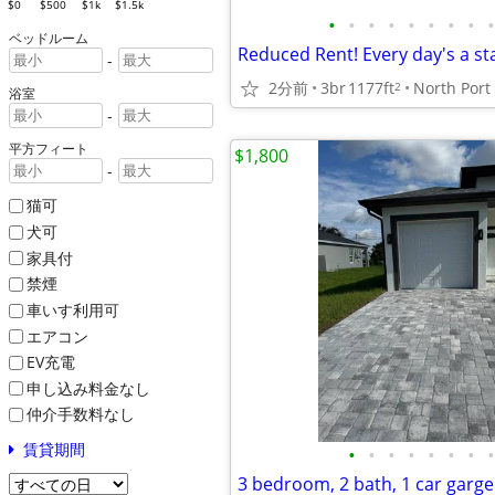
$0
$500
$1k
$1.5k
•
•
•
•
•
•
•
•
•
ベッドルーム
-
2分前
3br
1177ft
North Port
2
浴室
-
平方フィート
$1,800
-
猫可
犬可
家具付
禁煙
車いす利用可
エアコン
EV充電
申し込み料金なし
仲介手数料なし
賃貸期間
•
•
•
•
•
•
•
•