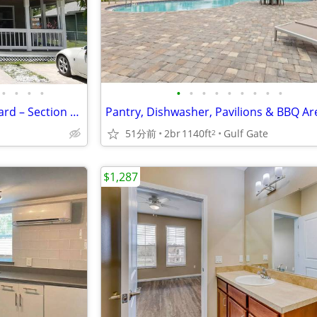
•
•
•
•
•
•
•
•
•
•
•
•
•
3BR Home with Huge Fenced Yard – Section 8 Welcome
Pantry, Dishwasher, Pavilions & BBQ Ar
51分前
2br
1140ft
Gulf Gate
2
$1,287