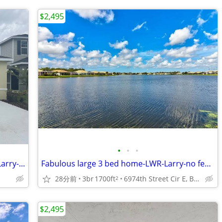
$2,495
•
•
•
New 3 bed 2 bath 2 car agr sinle home-Larry-no fess
Fabulous large 3 bed home-LWR-Larry-no fee-Great Lake View-see photos
28分前
3br
1700ft
6974th Street Cir E, Bradenton, FL
2
$2,495