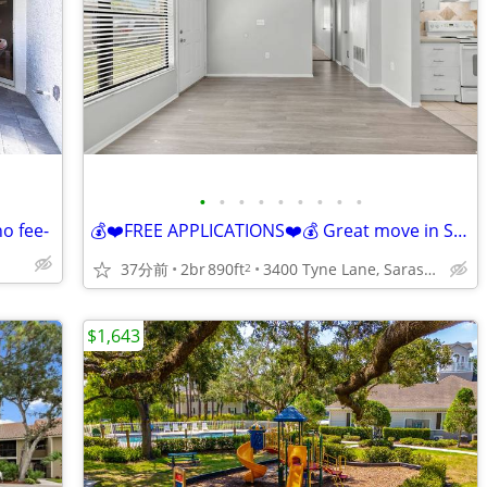
•
•
•
•
•
•
•
•
•
o fee-
💰❤️FREE APPLICATIONS❤️💰 Great move in Specials!!! Call Now!
37分前
2br
890ft
3400 Tyne Lane, Sarasota, FL
2
$1,643