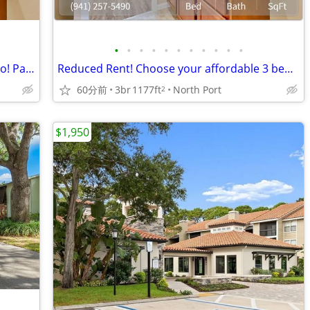
•
•
•
•
•
•
•
•
•
•
•
¡Comunidad encantadora con gran estilo! Palm Port Spanish
Reduced Rent! Choose your affordable 3 bed / 2 bath today!
60分前
3br
1177ft
North Port
2
$1,950