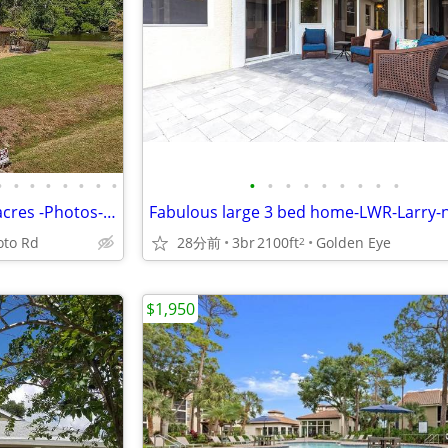
•
•
•
•
•
•
•
•
•
•
•
•
•
•
•
•
•
Fabulous 3 bed pool home 1+ acres -Photos-Larry-No fees
Fabulous large 3 bed home-LWR-Larry-n
oto Rd
28分前
3br
2100ft
Golden Eye
2
$1,950