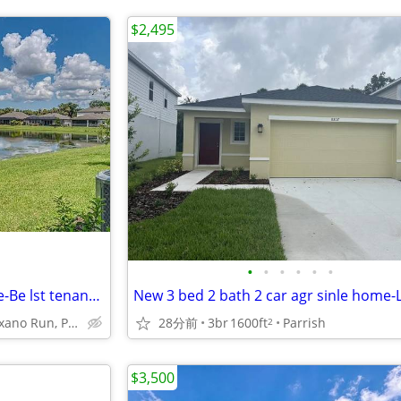
$2,495
•
•
•
•
•
•
Faulous Brand new 3 bed home-Be lst tenant -Larry No Fees
5830 mexxano Run, Palmeto
28分前
3br
1600ft
Parrish
2
$3,500