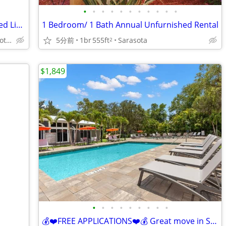
•
•
•
•
•
•
•
•
•
•
•
1bd 1ba, Framed Vanity Mirror, Upgraded Lighting
1 Bedroom/ 1 Bath Annual Unfurnished Rental
635 N Lime Ave, Sarasota, FL
5分前
1br
555ft
Sarasota
2
$1,849
•
•
•
•
•
•
•
•
•
💰❤️FREE APPLICATIONS❤️💰 Great move in Specials 📞 call today!!!