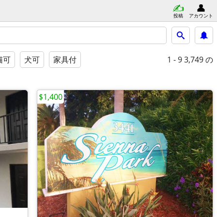
投稿
アカウント
1 - 9
3,749 の
猫可
犬可
家具付
$1,400