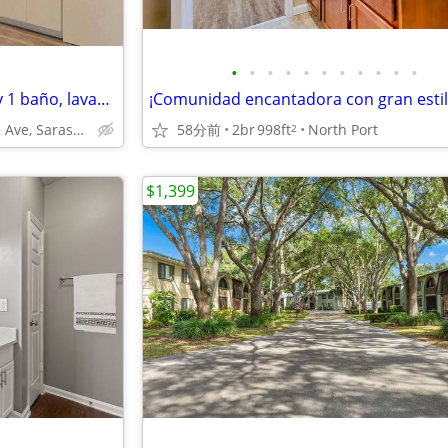
•
•
•
•
•
•
•
•
•
•
•
Apartamento de 1 dormitorio y 1 baño, lavandería
635 N Lime Ave, Sarasota, FL
58分前
2br
998ft
North Port
2
$1,399