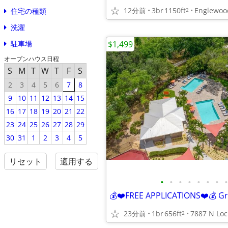
12分前
3br
1150ft
Englewoo
2
住宅の種類
洗濯
$1,499
駐車場
オープンハウス日程
S
M
T
W
T
F
S
2
3
4
5
6
7
8
9
10
11
12
13
14
15
16
17
18
19
20
21
22
23
24
25
26
27
28
29
30
31
1
2
3
4
5
リセット
適用する
•
•
•
•
•
•
•
•
23分前
1br
656ft
2