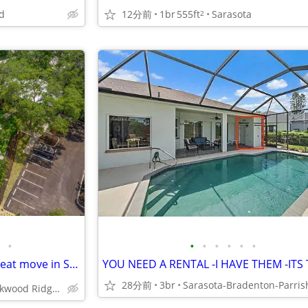
d
12分前
1br
555ft
Sarasota
2
•
•
•
•
•
•
•
💰❤️FREE APPLICATIONS❤️💰 Great move in Specials 📞 call today!!!
28分前
3br
7887 N Lockwood Ridge Rd, Sarasota, FL