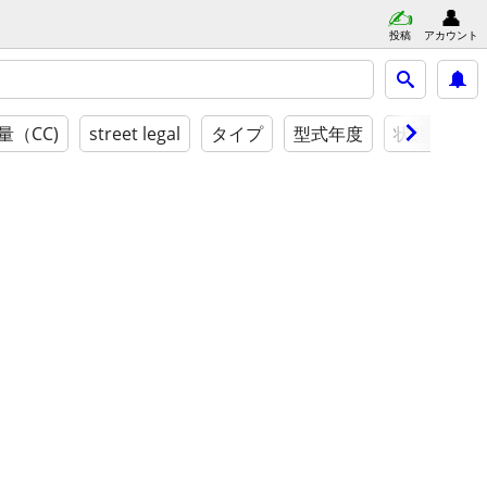
投稿
アカウント
（CC)
street legal
タイプ
型式年度
状態