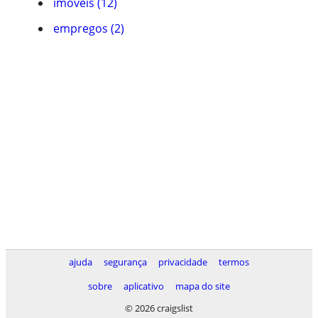
imóveis (12)
empregos (2)
ajuda
segurança
privacidade
termos
sobre
aplicativo
mapa do site
© 2026 craigslist