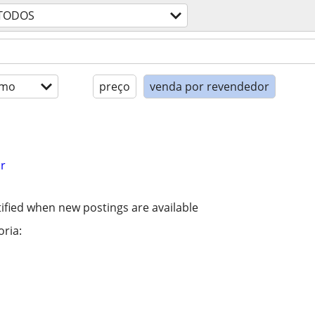
TODOS
imo
preço
venda por revendedor
r
ified when new postings are available
ria: