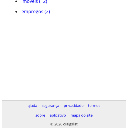
imóveis (12)
empregos (2)
ajuda
segurança
privacidade
termos
sobre
aplicativo
mapa do site
© 2026 craigslist