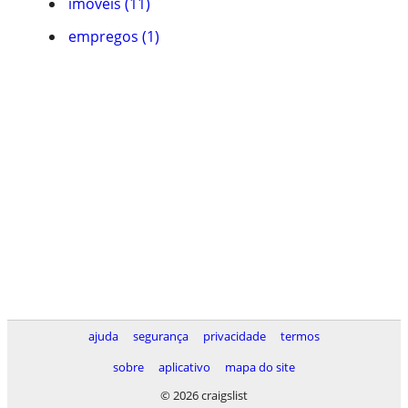
imóveis (11)
empregos (1)
ajuda
segurança
privacidade
termos
sobre
aplicativo
mapa do site
© 2026 craigslist