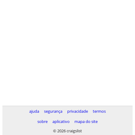
ajuda
segurança
privacidade
termos
sobre
aplicativo
mapa do site
© 2026 craigslist