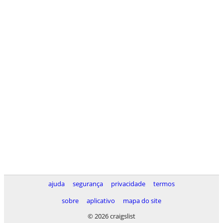
ajuda
segurança
privacidade
termos
sobre
aplicativo
mapa do site
© 2026 craigslist