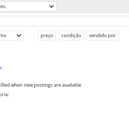
es.
imo
preço
condição
vendido por
r
ified when new postings are available
ria: