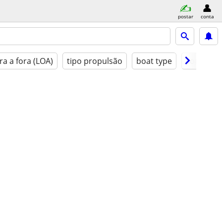
postar
conta
a a fora (LOA)
tipo propulsão
boat type
condição