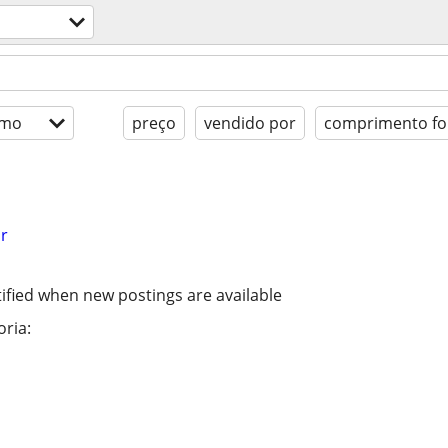
imo
preço
vendido por
comprimento for
r
ified when new postings are available
ria: