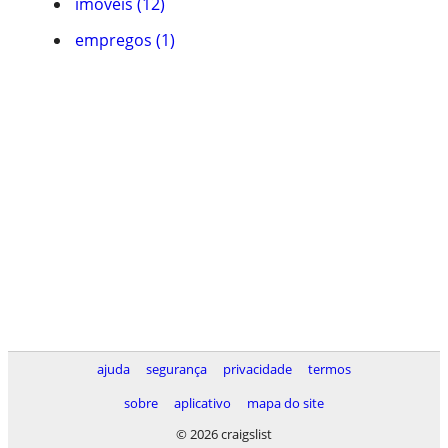
imóveis (12)
empregos (1)
ajuda
segurança
privacidade
termos
sobre
aplicativo
mapa do site
© 2026 craigslist