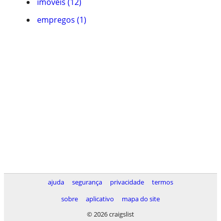
imóveis (12)
empregos (1)
ajuda
segurança
privacidade
termos
sobre
aplicativo
mapa do site
© 2026 craigslist