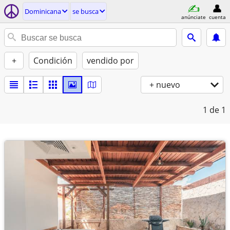
Dominicana
se busca
anúnciate
cuenta
+
Condición
vendido por
+ nuevo
1
de 1