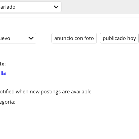
tariado
uevo
anuncio con foto
publicado hoy
te:
lia
otified when new postings are available
egoría: