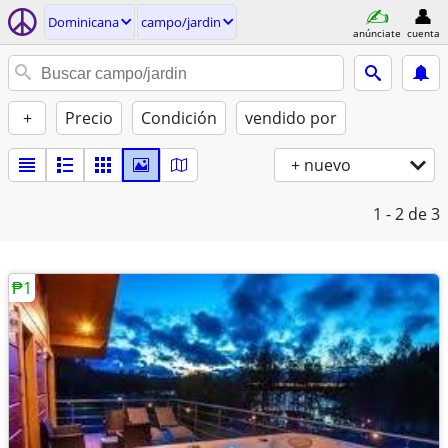
Dominicana
campo/jardin
anúnciate
cuenta
+
Precio
Condición
vendido por
+ nuevo
1 - 2
de 3
₱1