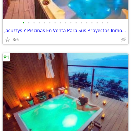
•
•
•
•
•
•
•
•
•
•
•
•
•
•
•
•
•
Jacuzzys Y Piscinas En Venta Para Sus Proyectos Inmobiliarios!
8/6
₱1