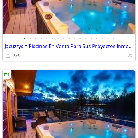
•
•
•
•
•
•
•
•
•
•
•
•
•
•
•
•
•
Jacuzzys Y Piscinas En Venta Para Sus Proyectos Inmobiliarios!
8/6
₱1