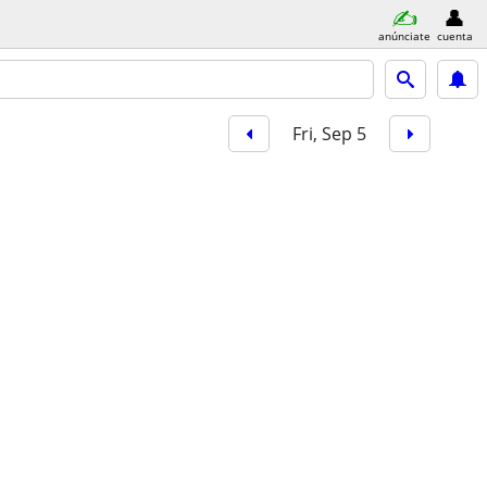
anúnciate
cuenta
Fri, Sep 5