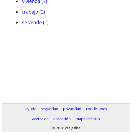
vivienda (7)
trabajo (2)
se vende (1)
ayuda
seguridad
privacidad
condiciones
acerca de
aplicación
mapa del sitio
© 2026 craigslist