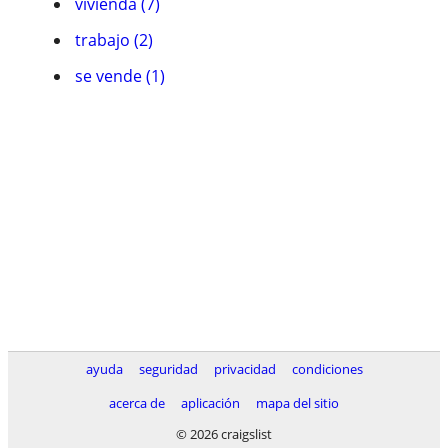
vivienda (7)
trabajo (2)
se vende (1)
ayuda
seguridad
privacidad
condiciones
acerca de
aplicación
mapa del sitio
© 2026 craigslist