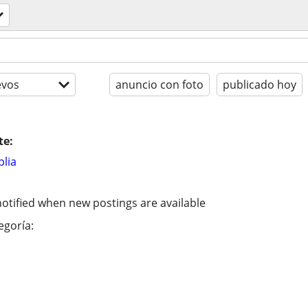
evos
anuncio con foto
publicado hoy
te:
lia
otified when new postings are available
egoría: