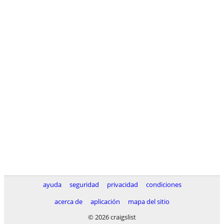
ayuda
seguridad
privacidad
condiciones
acerca de
aplicación
mapa del sitio
© 2026 craigslist