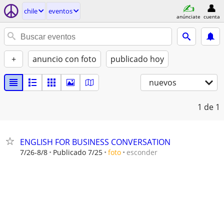
chile
eventos
anúnciate
cuenta
+
anuncio con foto
publicado hoy
nuevos
1
de 1
ENGLISH FOR BUSINESS CONVERSATION
esconder
7/26-8/8
Publicado 7/25
foto