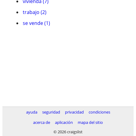
vivienda (7)
trabajo (2)
se vende (1)
ayuda
seguridad
privacidad
condiciones
acerca de
aplicación
mapa del sitio
© 2026 craigslist