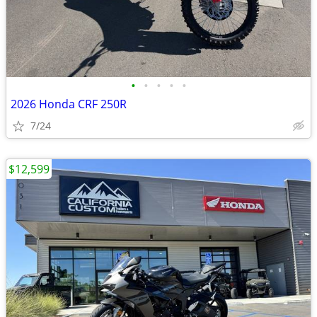
•
•
•
•
•
2026 Honda CRF 250R
7/24
$12,599