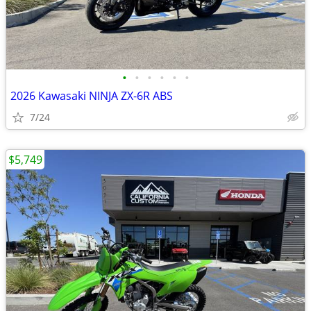
•
•
•
•
•
•
2026 Kawasaki NINJA ZX-6R ABS
7/24
$5,749