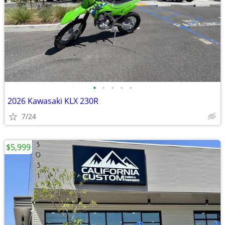
•
•
•
•
•
2026 Kawasaki KLX 230R
7/24
$5,999