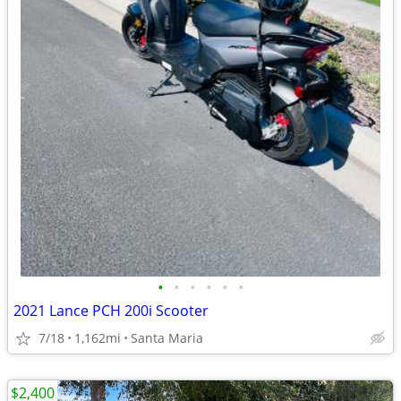
•
•
•
•
•
•
2021 Lance PCH 200i Scooter
7/18
1,162mi
Santa Maria
$2,400