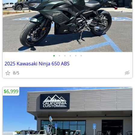
•
•
•
•
•
•
2025 Kawasaki Ninja 650 ABS
8/5
$6,999