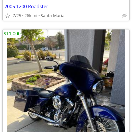
2005 1200 Roadster
7/25
26k mi
Santa Maria
$11,000