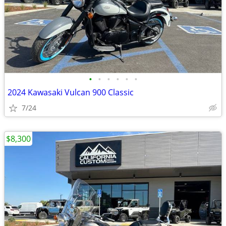
•
•
•
•
•
•
2024 Kawasaki Vulcan 900 Classic
7/24
$8,300