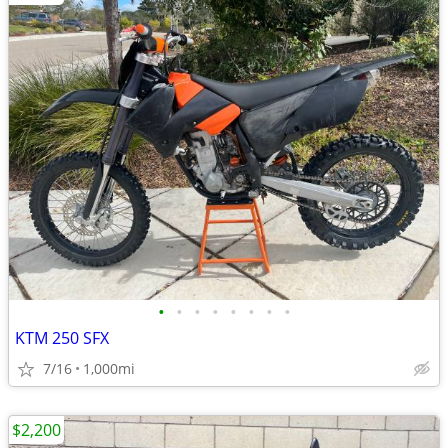
•
•
•
•
•
•
•
•
KTM 250 SFX
7/16
1,000mi
$2,200