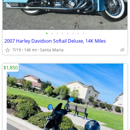
•
•
•
•
•
•
•
•
2007 Harley Davidson Softail Deluxe, 14K Miles
7/19
14k mi
Santa Maria
$1,850