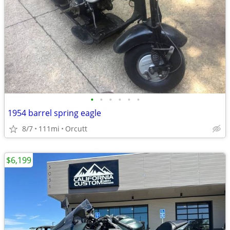
•
•
•
•
•
•
1954 barrel spring eagle
8/7
111mi
Orcutt
$6,199