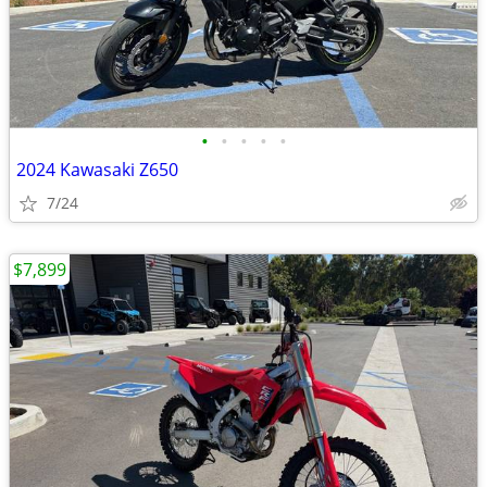
•
•
•
•
•
2024 Kawasaki Z650
7/24
$7,899