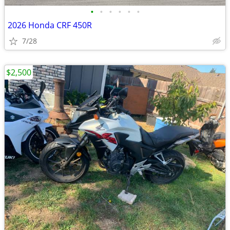
•
•
•
•
•
•
2026 Honda CRF 450R
7/28
$2,500