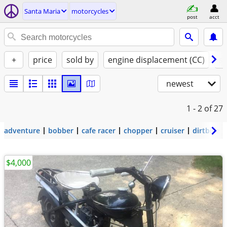
Santa Maria
motorcycles
post
acct
+
price
sold by
engine displacement (CC)
st
newest
1 - 2
of 27
adventure
bobber
cafe racer
chopper
cruiser
dirtbike
$4,000