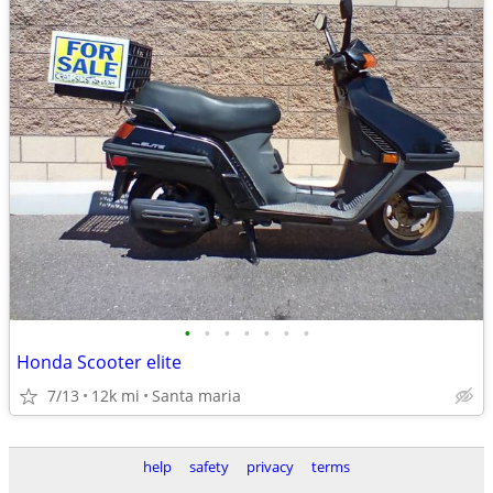
•
•
•
•
•
•
•
Honda Scooter elite
7/13
12k mi
Santa maria
help
safety
privacy
terms