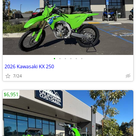
•
•
•
•
•
•
2026 Kawasaki KX 250
7/24
$6,951