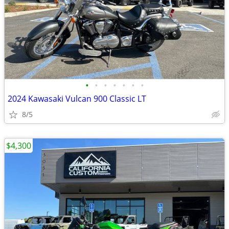
•
•
•
•
•
•
•
2024 Kawasaki Vulcan 900 Classic LT
8/5
$4,300