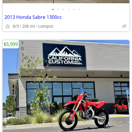
•
•
•
•
•
•
2013 Honda Sabre 1300cc
8/3
20k mi
Lompoc
$5,999