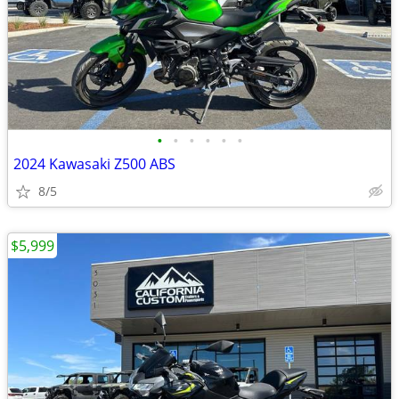
•
•
•
•
•
•
2024 Kawasaki Z500 ABS
8/5
$5,999