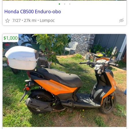
•
•
•
Honda CB500 Enduro-obo
7/27
27k mi
Lompoc
$1,000