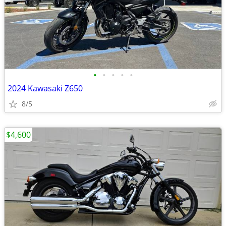
•
•
•
•
•
2024 Kawasaki Z650
8/5
$4,600