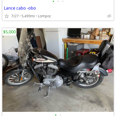
•
•
•
Lance cabo -obo
7/27
5,499mi
Lompoc
$5,000
•
•