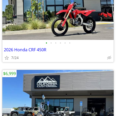
•
•
•
•
•
•
2026 Honda CRF 450R
7/24
$6,999