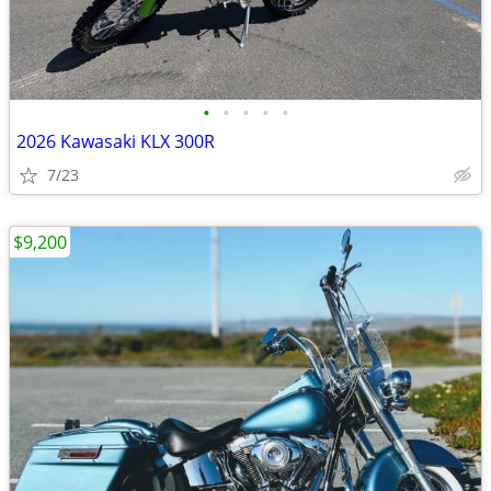
•
•
•
•
•
2026 Kawasaki KLX 300R
7/23
$9,200