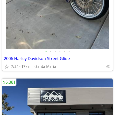
•
•
•
•
•
•
2006 Harley Davidson Street Glide
7/24
17k mi
Santa Maria
$6,381