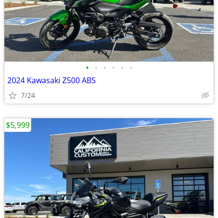
•
•
•
•
•
•
2024 Kawasaki Z500 ABS
7/24
$5,999