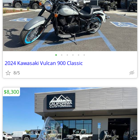
•
•
•
•
•
•
2024 Kawasaki Vulcan 900 Classic
8/5
$8,300