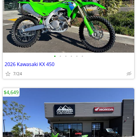
•
•
•
•
•
•
2026 Kawasaki KX 450
7/24
$4,649