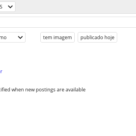
S
imo
tem imagem
publicado hoje
r
ified when new postings are available