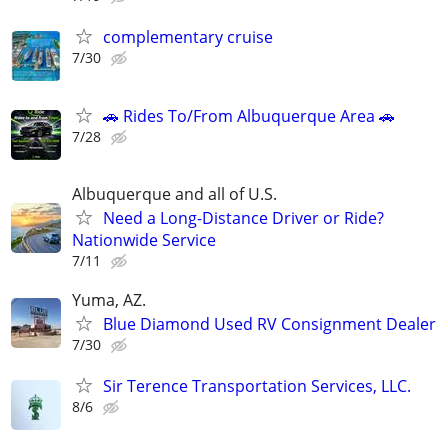
complementary cruise
7/30
🚗 Rides To/From Albuquerque Area 🚗
7/28
Albuquerque and all of U.S.
Need a Long-Distance Driver or Ride?
Nationwide Service
7/11
Yuma, AZ.
Blue Diamond Used RV Consignment Dealer
7/30
Sir Terence Transportation Services, LLC.
8/6