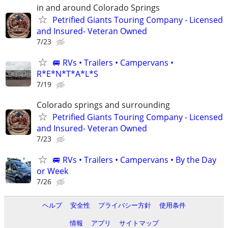
in and around Colorado Springs
Petrified Giants Touring Company - Licensed
and Insured- Veteran Owned
7/23
🚐 RVs • Trailers • Campervans •
R*E*N*T*A*L*S
7/19
Colorado springs and surrounding
Petrified Giants Touring Company - Licensed
and Insured- Veteran Owned
7/23
🚐 RVs • Trailers • Campervans • By the Day
or Week
7/26
ヘルプ
安全性
プライバシー方針
使用条件
情報
アプリ
サイトマップ