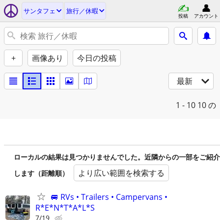
サンタフェ
旅行／休暇
投稿
アカウント
+
画像あり
今日の投稿
最新
1 - 10
10 の
ローカルの結果は見つかりませんでした。近隣からの一部をご紹介
より広い範囲を検索する
します（距離順）
🚐 RVs • Trailers • Campervans •
R*E*N*T*A*L*S
7/19