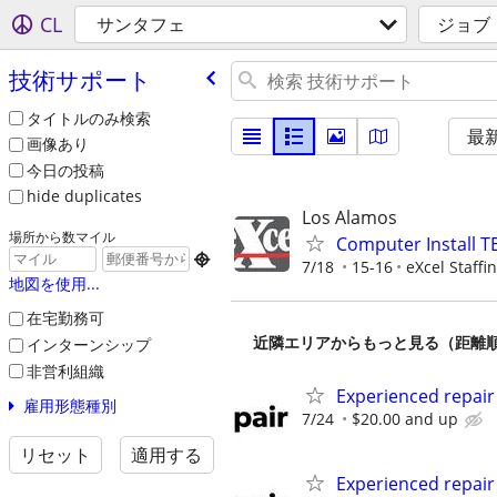
CL
サンタフェ
ジョブ
技術サポート
タイトルのみ検索
最
画像あり
今日の投稿
hide duplicates
Los Alamos
場所から数マイル
Computer Install T

7/18
15-16
eXcel Staff
地図を使用...
在宅勤務可
近隣エリアからもっと見る（距離
インターンシップ
非営利組織
Experienced repair
雇用形態種別
7/24
$20.00 and up
リセット
適用する
Experienced repair