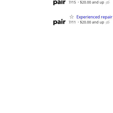
7/15
$20.00 and up
Experienced repair
7/11
$20.00 and up