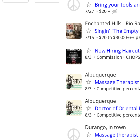
Bring your tools 
7/27
$20 +
Enchanted Hills - Rio 
Singin' "The Empty 
7/15
$20 to $30.00+++ pe
Now Hiring Haircut
8/3
Commission
CHOP
Albuquerque
Massage Therapist 
8/3
Competitive percenta
Albuquerque
Doctor of Oriental
8/3
Competitive percenta
Durango, in town
Massage therapist f