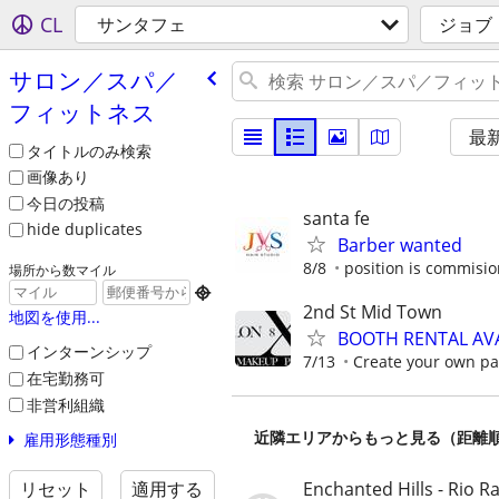
CL
サンタフェ
ジョブ
サロン／スパ／
フィットネス
最
タイトルのみ検索
画像あり
今日の投稿
santa fe
hide duplicates
Barber wanted
8/8
position is commisi
場所から数マイル

2nd St Mid Town
地図を使用...
BOOTH RENTAL AVAI
インターンシップ
7/13
Create your own pa
在宅勤務可
非営利組織
近隣エリアからもっと見る（距離
雇用形態種別
Enchanted Hills - Rio 
リセット
適用する