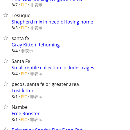
非表示
8/7
PIC
Tesuque
Shepherd mix in need of loving home
非表示
8/5
PIC
santa fe
Gray Kitten Rehoming
非表示
8/4
Santa Fe
Small reptile collection includes cages
非表示
8/4
PIC
pecos, santa fe or greater area
Lost kitten
非表示
8/1
PIC
Nambe
Free Rooster
非表示
8/1
PIC