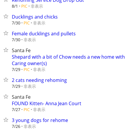
Rehoming Service Dog Drop Out
非表示
8/1
PIC
Ducklings and chicks
非表示
7/30
PIC
Female ducklings and pullets
非表示
7/30
Santa Fe
Shepard with a bit of Chow needs a new home with
Caring owner(s)
非表示
7/29
PIC
2 cats needing rehoming
非表示
7/29
Santa Fe
FOUND Kitten- Anna Jean Court
非表示
7/27
PIC
3 young dogs for rehome
非表示
7/26