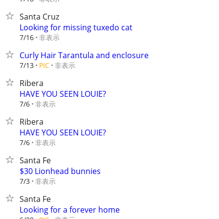
Santa Cruz
Looking for missing tuxedo cat
非表示
7/16
Curly Hair Tarantula and enclosure
非表示
7/13
PIC
Ribera
HAVE YOU SEEN LOUIE?
非表示
7/6
Ribera
HAVE YOU SEEN LOUIE?
非表示
7/6
Santa Fe
$30 Lionhead bunnies
非表示
7/3
Santa Fe
Looking for a forever home