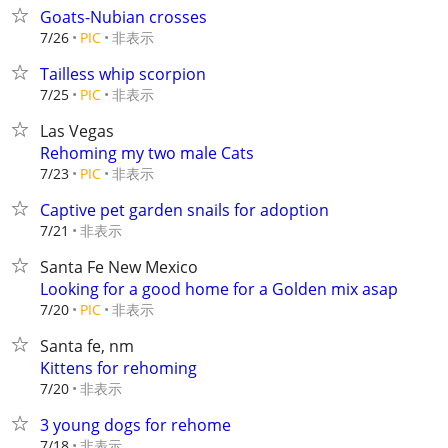
Goats-Nubian crosses
非表示
7/26
PIC
Tailless whip scorpion
非表示
7/25
PIC
Las Vegas
Rehoming my two male Cats
非表示
7/23
PIC
Captive pet garden snails for adoption
非表示
7/21
Santa Fe New Mexico
Looking for a good home for a Golden mix asap
非表示
7/20
PIC
Santa fe, nm
Kittens for rehoming
非表示
7/20
3 young dogs for rehome
非表示
7/18