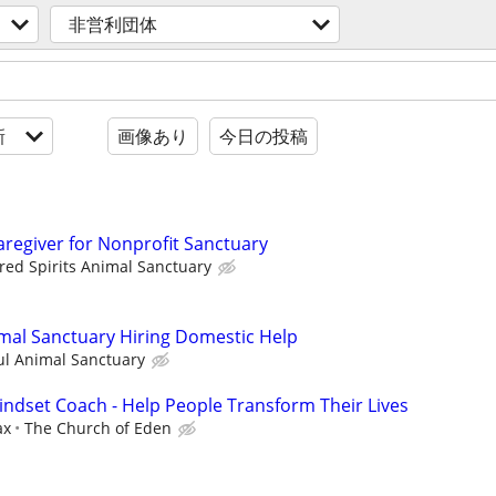
非営利団体
新
画像あり
今日の投稿
aregiver for Nonprofit Sanctuary
red Spirits Animal Sanctuary
mal Sanctuary Hiring Domestic Help
ul Animal Sanctuary
indset Coach - Help People Transform Their Lives
ax
The Church of Eden