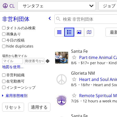
CL
サンタフェ
ジョブ
非営利団体
タイトルのみ検索
最
画像あり
今日の投稿
hide duplicates
Santa Fe
場所から数マイル
Part-time Animal C

8/6
$17+ per hour
Kind
地図を使用...
Glorieta NM
非営利組織
Heart and Soul Ani
在宅勤務可
8/5
18/hr
Heart and So
インターンシップ
Remote Spiritual M
雇用形態種別
7/26
12 hours a week m
リセット
適用する
Santa Fe