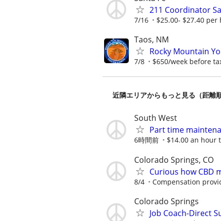
211 Coordinator Sa
7/16
$25.00- $27.40 per 
Taos, NM
Rocky Mountain You
7/8
$650/week before ta
近隣エリアからもっと見る（距離
South West
Part time mainten
6時間前
$14.00 an hour t
Colorado Springs, CO
Curious how CBD ma
8/4
Compensation provi
Colorado Springs
Job Coach-Direct S