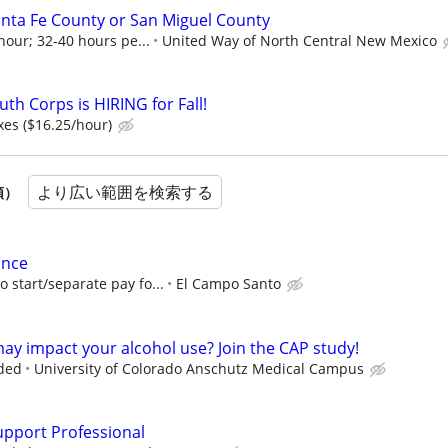
nta Fe County or San Miguel County
hour; 32-40 hours pe...
United Way of North Central New Mexico
th Corps is HIRING for Fall!
xes ($16.25/hour)
より広い範囲を検索する
順）
ance
o start/separate pay fo...
El Campo Santo
y impact your alcohol use? Join the CAP study!
ded
University of Colorado Anschutz Medical Campus
upport Professional