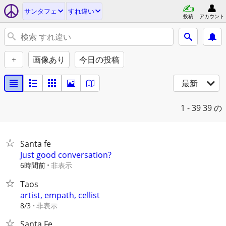
サンタフェ
すれ違い
投稿
アカウント
+
画像あり
今日の投稿
最新
1 - 39
39 の
Santa fe
Just good conversation?
6時間前
非表示
Taos
artist, empath, cellist
非表示
8/3
Santa Fe