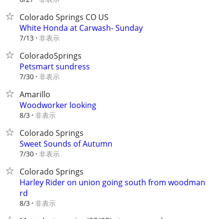
Colorado Springs CO US
White Honda at Carwash- Sunday
非表示
7/13
ColoradoSprings
Petsmart sundress
非表示
7/30
Amarillo
Woodworker looking
非表示
8/3
Colorado Springs
Sweet Sounds of Autumn
非表示
7/30
Colorado Springs
Harley Rider on union going south from woodman
rd
非表示
8/3