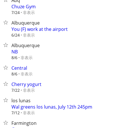
Abq
Chuze Gym
非表示
7/24
Albuquerque
You (F) work at the airport
非表示
6/24
Albuquerque
NB
非表示
8/6
Central
非表示
8/6
Cherry yogurt
非表示
7/22
los lunas
Wal greens los lunas, July 12th 245pm
非表示
7/12
Farmington