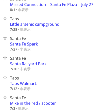
Missed Connection | Santa Fe Plaza | July 27
非表示
8/1
Taos
Little arsenic campground
非表示
7/28
Santa Fe
Santa Fe Spark
非表示
7/27
Santa Fe
Santa Railyard Park
非表示
7/20
Taos
Taos Walmart.
非表示
7/12
Santa Fe
Mike in the red / scooter
非表示
7/3