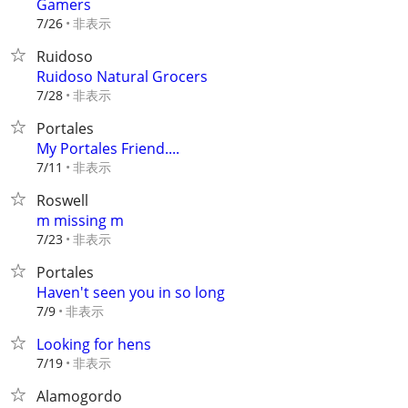
Gamers
非表示
7/26
Ruidoso
Ruidoso Natural Grocers
非表示
7/28
Portales
My Portales Friend....
非表示
7/11
Roswell
m missing m
非表示
7/23
Portales
Haven't seen you in so long
非表示
7/9
Looking for hens
非表示
7/19
Alamogordo