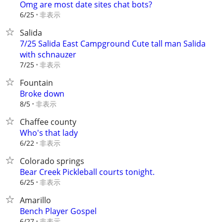
Omg are most date sites chat bots?
非表示
6/25
Salida
7/25 Salida East Campground Cute tall man Salida
with schnauzer
非表示
7/25
Fountain
Broke down
非表示
8/5
Chaffee county
Who's that lady
非表示
6/22
Colorado springs
Bear Creek Pickleball courts tonight.
非表示
6/25
Amarillo
Bench Player Gospel
非表示
6/27