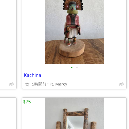
•
•
Kachina
5時間前
Ft. Marcy
$75