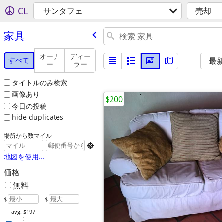
CL
サンタフェ
売却
家具
オーナ
ディー
すべて
最
ー
ラー
タイトルのみ検索
画像あり
$200
今日の投稿
hide duplicates
場所から数マイル

地図を使用...
価格
無料
$
– $
avg: $197