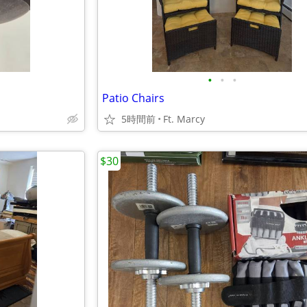
•
•
•
Patio Chairs
5時間前
Ft. Marcy
$30