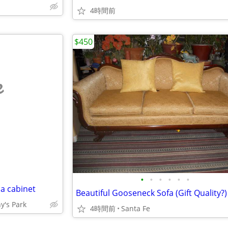
4時間前
$450
e
•
•
•
•
•
•
a cabinet
Beautiful Gooseneck Sofa (Gift Quality?)
y's Park
4時間前
Santa Fe