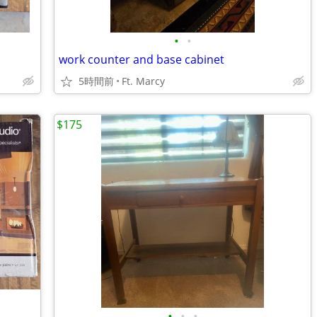
•
•
work counter and base cabinet
5時間前
Ft. Marcy
$175
•
•
•