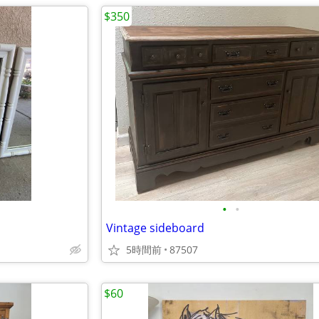
$350
•
•
Vintage sideboard
5時間前
87507
$60