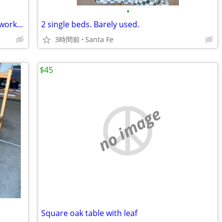
•
Adjustable Height Hardwood and Steel worktable
2 single beds. Barely used.
3時間前
Santa Fe
$45
no image
Square oak table with leaf