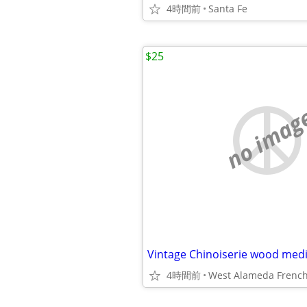
4時間前
Santa Fe
$25
no imag
Vintage Chinoiserie wood medi
4時間前
West Alameda French