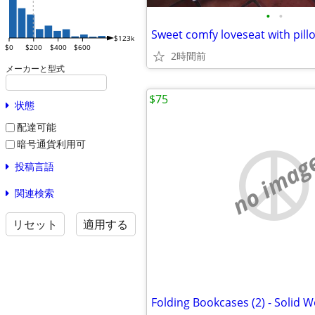
•
•
Sweet comfy loveseat with pillo
$123k
$0
$200
$400
$600
2時間前
メーカーと型式
$75
状態
配達可能
暗号通貨利用可
no imag
投稿言語
関連検索
リセット
適用する
Folding Bookcases (2) - Solid 