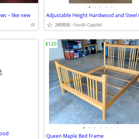
•
•
•
•
•
ws – like new
2時間前
South Capitol
$120
e
•
•
•
•
•
•
•
Wood
Queen Maple Bed Frame