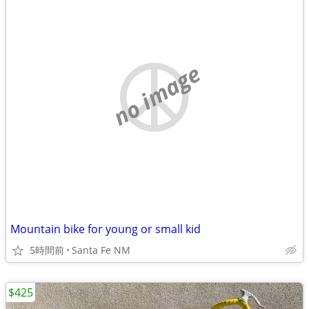
no image
Mountain bike for young or small kid
5時間前
Santa Fe NM
$425