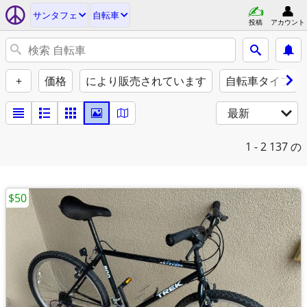
サンタフェ
自転車
投稿
アカウント
+
価格
により販売されています
自転車タイプ
最新
1 - 2
137 の
$50