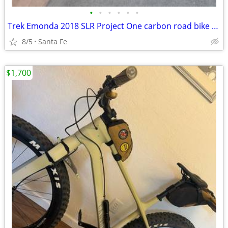
•
•
•
•
•
•
Trek Emonda 2018 SLR Project One carbon road bike Large
8/5
Santa Fe
$1,700