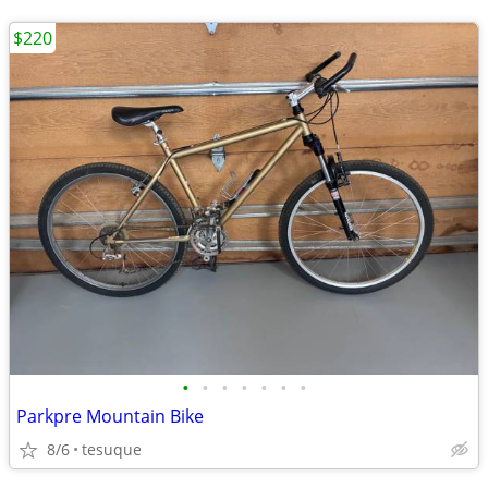
$220
•
•
•
•
•
•
•
Parkpre Mountain Bike
8/6
tesuque