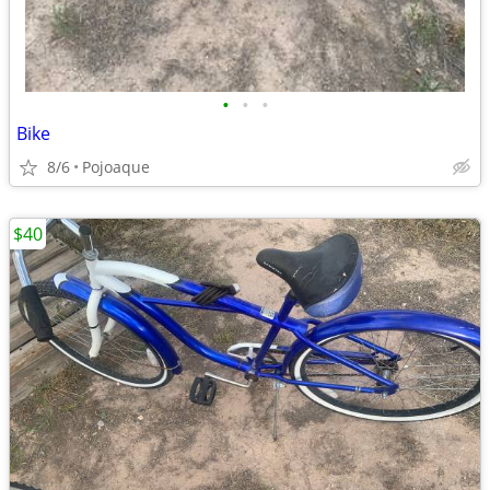
•
•
•
Bike
8/6
Pojoaque
$40