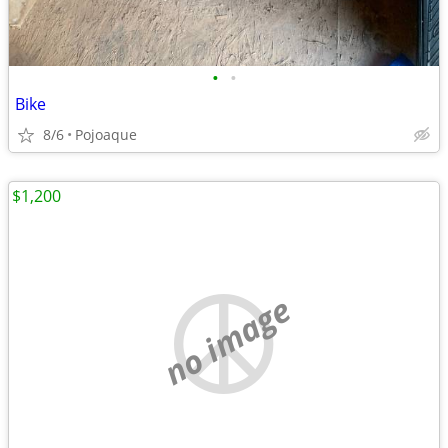
•
•
Bike
8/6
Pojoaque
$1,200
no image