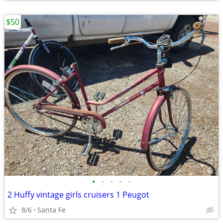
$50
•
•
•
•
•
2 Huffy vintage girls cruisers 1 Peugot
8/6
Santa Fe