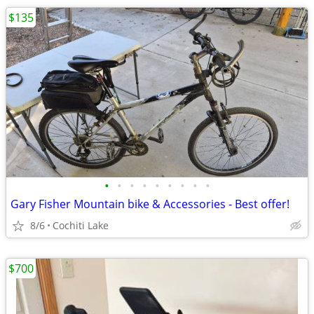
$135
•
•
•
•
•
•
•
•
•
Gary Fisher Mountain bike & Accessories - Best offer!
8/6
Cochiti Lake
$700