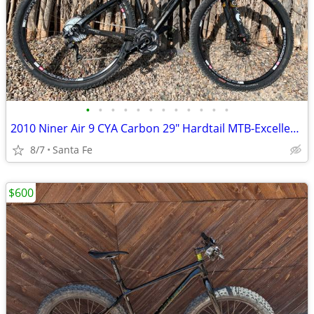
•
•
•
•
•
•
•
•
•
•
•
•
2010 Niner Air 9 CYA Carbon 29" Hardtail MTB-Excellent Condition!
8/7
Santa Fe
$600