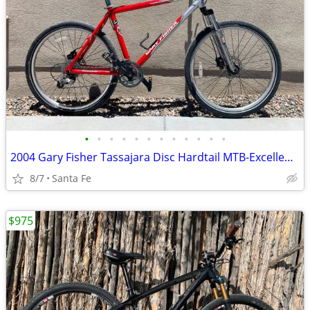
•
•
•
•
•
•
•
•
•
•
•
•
2004 Gary Fisher Tassajara Disc Hardtail MTB-Excellent Cond.
8/7
Santa Fe
$975