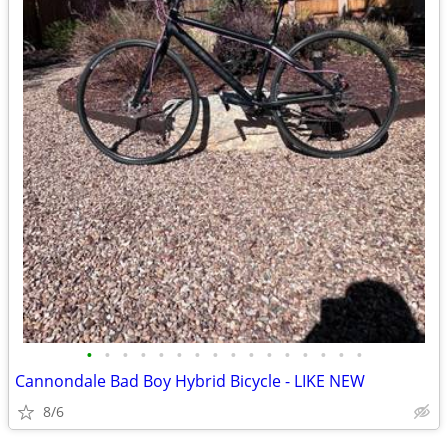
•
•
•
•
•
•
•
•
•
•
•
•
•
•
•
•
Cannondale Bad Boy Hybrid Bicycle - LIKE NEW
8/6