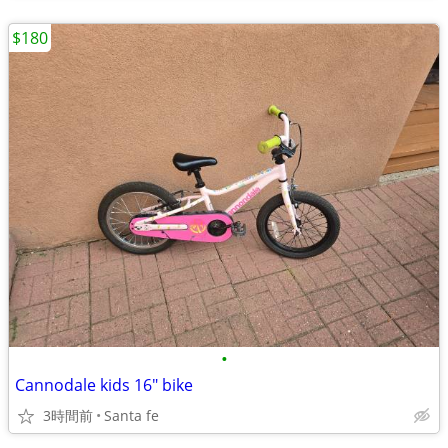
$180
•
Cannodale kids 16" bike
3時間前
Santa fe