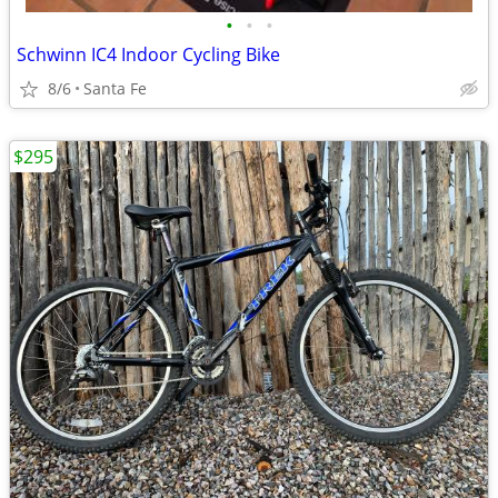
•
•
•
Schwinn IC4 Indoor Cycling Bike
8/6
Santa Fe
$295