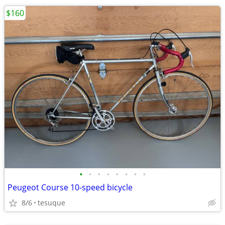
$160
•
•
•
•
•
•
•
•
Peugeot Course 10-speed bicycle
8/6
tesuque