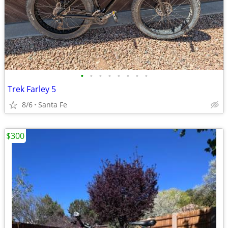
•
•
•
•
•
•
•
•
Trek Farley 5
8/6
Santa Fe
$300