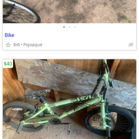
•
•
•
Bike
8/6
Pojoaque
$40