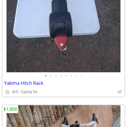
•
•
•
•
•
•
•
•
Yakima Hitch Rack
8/5
Santa Fe
$1,800