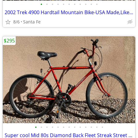
•
•
•
•
•
•
•
•
•
•
•
2002 Trek 4900 Hardtail Mountain Bike-USA Made,Like New
8/6
Santa Fe
$295
•
•
•
•
•
•
•
•
•
•
•
•
•
Super cool Mid 80s Diamond Back Fleet Streak Street Bike