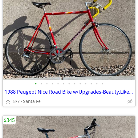
•
•
•
•
•
•
•
•
•
•
•
•
•
1988 Peugeot Nice Road Bike w/Upgrades-Beauty,Like New, Large
8/7
Santa Fe
$345