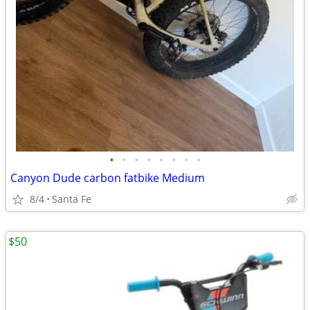
•
•
•
•
•
•
•
•
Canyon Dude carbon fatbike Medium
8/4
Santa Fe
$50