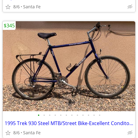
8/6
Santa Fe
$345
•
•
•
•
•
•
•
•
•
•
•
•
1995 Trek 930 Steel MTB/Street Bike-Excellent Conditon, Large Frame
8/6
Santa Fe