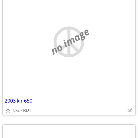
no image
2003 klr 650
8/2
RDT