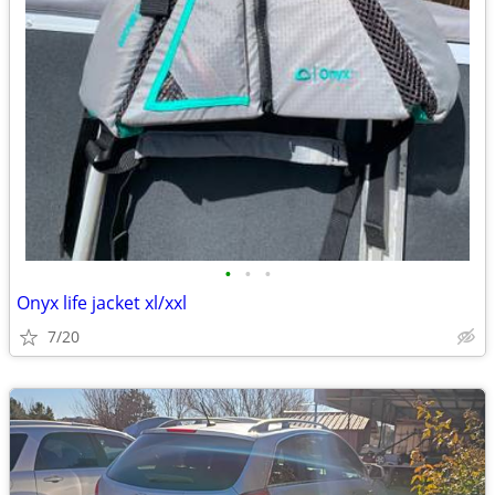
•
•
•
Onyx life jacket xl/xxl
7/20