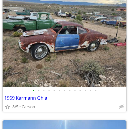
•
•
•
•
•
•
•
•
•
•
•
•
•
1969 Karmann Ghia
8/5
Carson