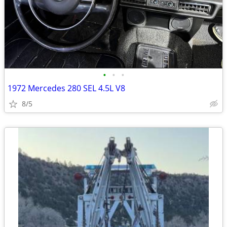
•
•
•
1972 Mercedes 280 SEL 4.5L V8
8/5