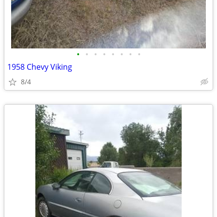
•
•
•
•
•
•
•
•
1958 Chevy Viking
8/4