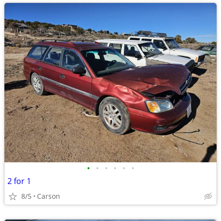
•
•
•
•
•
•
2 for 1
8/5
Carson