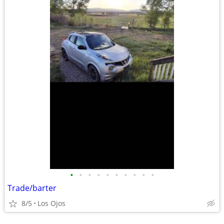
•
•
•
•
•
•
•
•
•
•
Trade/barter
8/5
Los Ojos