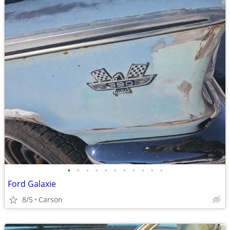
•
•
•
•
•
•
•
•
•
•
•
Ford Galaxie
8/5
Carson