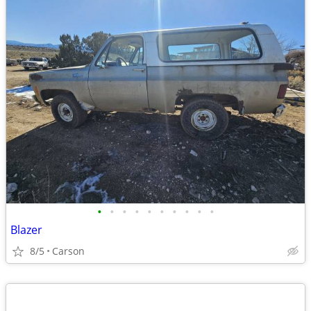
•
•
•
•
•
•
•
•
•
•
Blazer
8/5
Carson