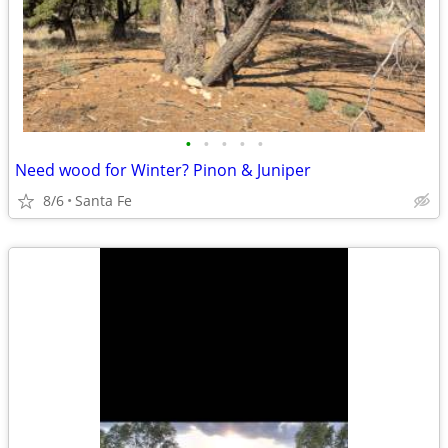
•
•
•
•
•
Need wood for Winter? Pinon & Juniper
8/6
Santa Fe