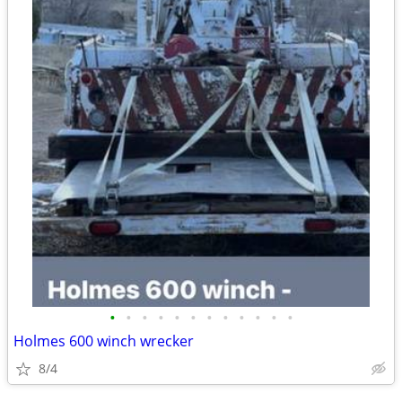
•
•
•
•
•
•
•
•
•
•
•
•
Holmes 600 winch wrecker
8/4