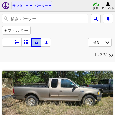
サンタフェ
バーター
投稿
アカウント
+ フィルター
最新
1 - 2
31 の