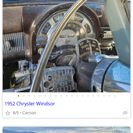
•
•
•
•
•
•
•
•
•
•
•
•
•
•
•
•
•
•
•
1952 Chrysler Windsor
8/5
Carson