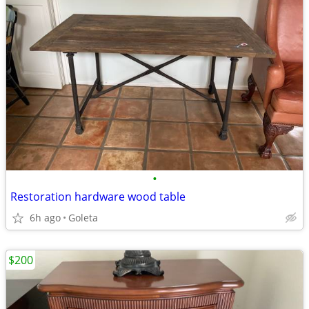
•
Restoration hardware wood table
6h ago
Goleta
$200