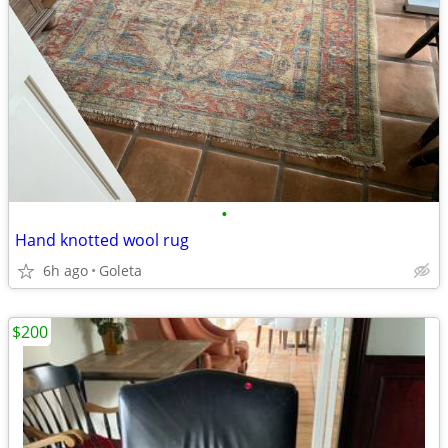
•
Hand knotted wool rug
6h ago
Goleta
$200