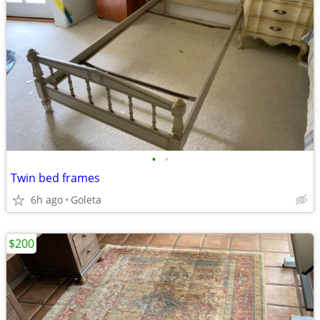
•
•
Twin bed frames
6h ago
Goleta
$200