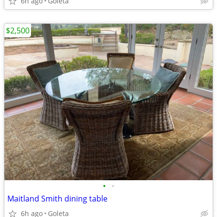
6h ago
Goleta
$2,500
•
•
Maitland Smith dining table
6h ago
Goleta