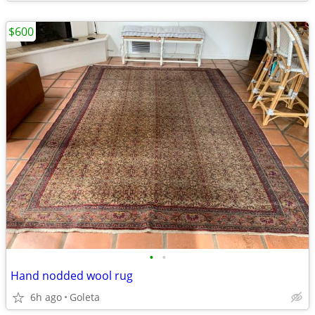
$600
•
•
Hand nodded wool rug
6h ago
Goleta