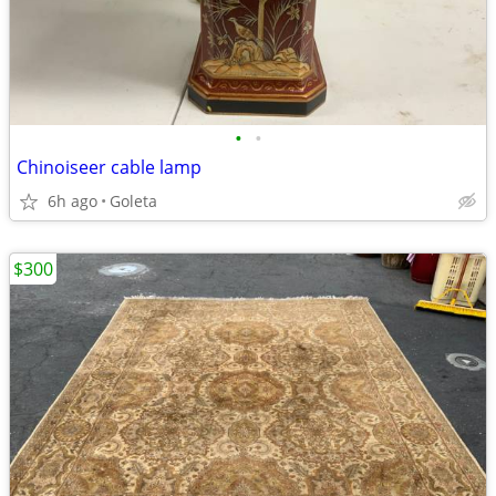
•
•
Chinoiseer cable lamp
6h ago
Goleta
$300