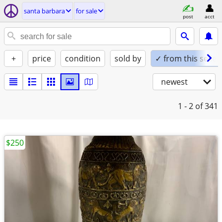
santa barbara
for sale
post
acct
+
price
condition
sold by
✓ from this seller
newest
1 - 2
of 341
$250