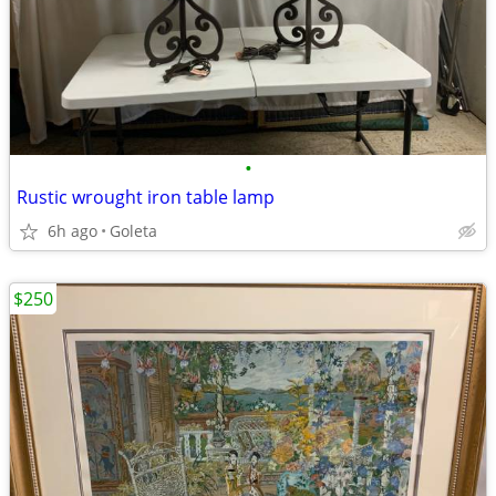
•
Rustic wrought iron table lamp
6h ago
Goleta
$250