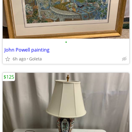
•
John Powell painting
6h ago
Goleta
$125