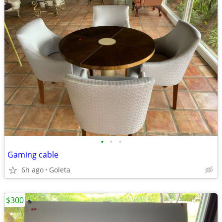
•
•
•
Gaming cable
6h ago
Goleta
$300