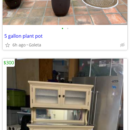
•
•
5 gallon plant pot
6h ago
Goleta
$300