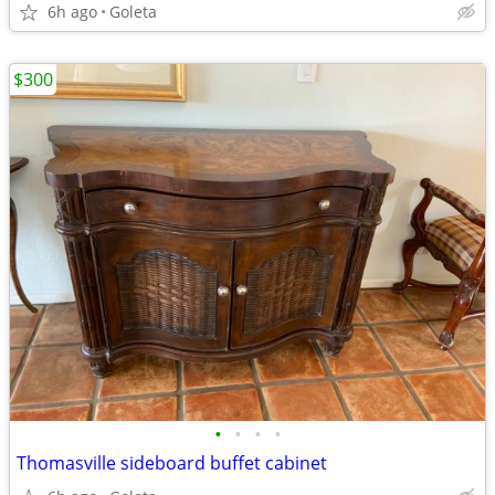
6h ago
Goleta
$300
•
•
•
•
Thomasville sideboard buffet cabinet