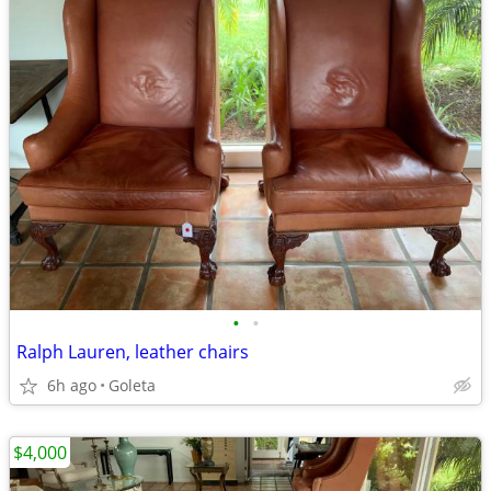
•
•
Ralph Lauren, leather chairs
6h ago
Goleta
$4,000