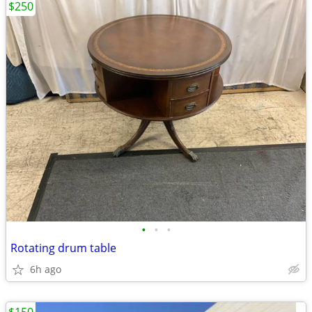
$250
•
•
•
Rotating drum table
6h ago