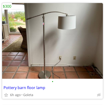
$300
•
Pottery barn floor lamp
6h ago
Goleta