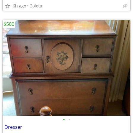
6h ago
Goleta
$500
•
•
Dresser