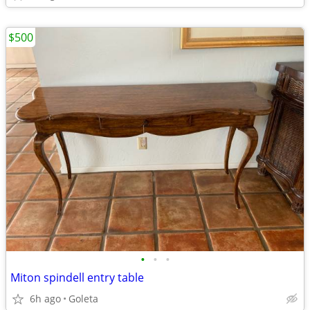
$500
•
•
•
Miton spindell entry table
6h ago
Goleta