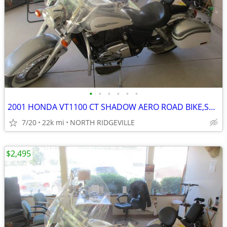
•
•
•
•
•
•
2001 HONDA VT1100 CT SHADOW AERO ROAD BIKE,SHARP
7/20
22k mi
NORTH RIDGEVILLE
$2,495