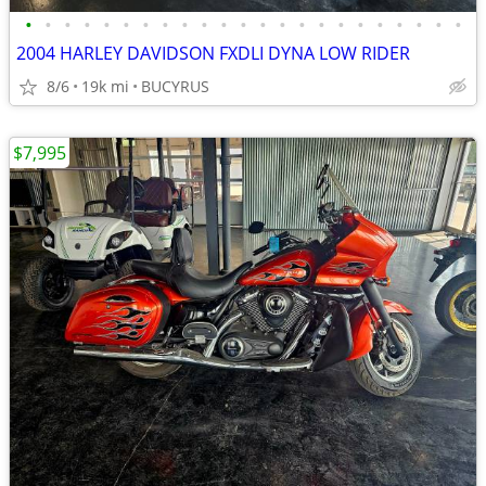
•
•
•
•
•
•
•
•
•
•
•
•
•
•
•
•
•
•
•
•
•
•
•
2004 HARLEY DAVIDSON FXDLI DYNA LOW RIDER
8/6
19k mi
BUCYRUS
$7,995