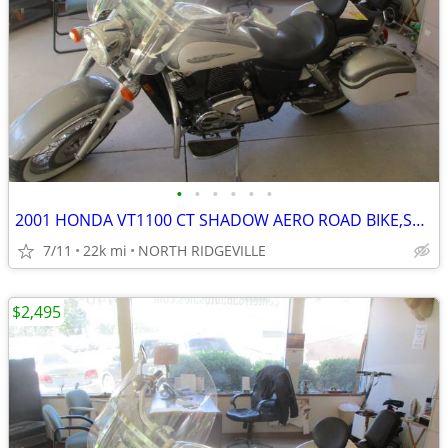
•
•
•
•
•
•
2001 HONDA VT1100 CT SHADOW AERO ROAD BIKE,SHARP
7/11
22k mi
NORTH RIDGEVILLE
$2,495