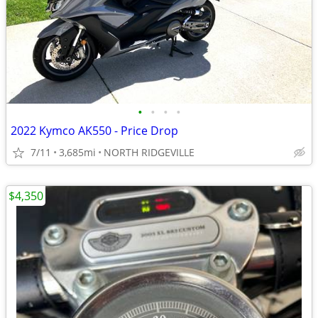
•
•
•
•
2022 Kymco AK550 - Price Drop
7/11
3,685mi
NORTH RIDGEVILLE
$4,350