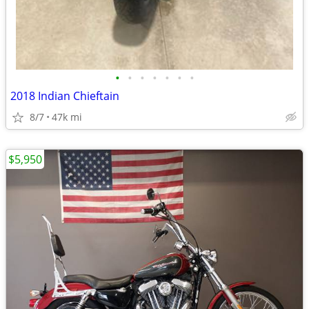
•
•
•
•
•
•
•
2018 Indian Chieftain
8/7
47k mi
$5,950