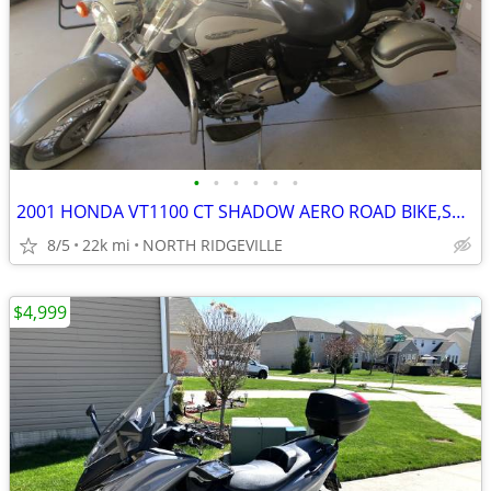
•
•
•
•
•
•
2001 HONDA VT1100 CT SHADOW AERO ROAD BIKE,SHARP
8/5
22k mi
NORTH RIDGEVILLE
$4,999