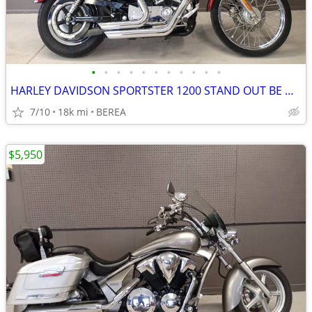
•
•
•
•
•
•
•
•
•
•
•
HARLEY DAVIDSON SPORTSTER 1200 STAND OUT BE DIFFRENT
7/10
18k mi
BEREA
$5,950