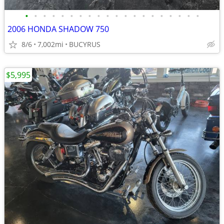
•
•
•
•
•
•
•
•
•
•
•
•
•
•
•
•
•
•
•
•
2006 HONDA SHADOW 750
8/6
7,002mi
BUCYRUS
$5,995