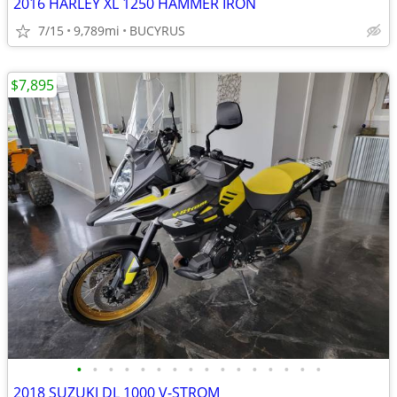
2016 HARLEY XL 1250 HAMMER IRON
7/15
9,789mi
BUCYRUS
$7,895
•
•
•
•
•
•
•
•
•
•
•
•
•
•
•
•
2018 SUZUKI DL 1000 V-STROM