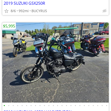
2019 SUZUKI GSX250R
8/6
992mi
BUCYRUS
$5,995
•
•
•
•
•
•
•
•
•
•
•
•
•
•
•
•
•
•
•
•
•
•
•
•