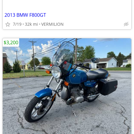
2013 BMW F800GT
7/19
32k mi
VERMILION
$3,200