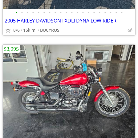
•
•
•
•
•
•
•
•
•
•
•
•
•
•
•
•
•
•
•
•
2005 HARLEY DAVIDSON FXDLI DYNA LOW RIDER
8/6
15k mi
BUCYRUS
$3,995