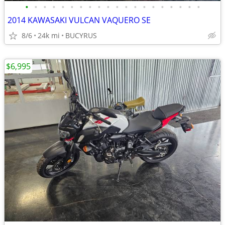
•
•
•
•
•
•
•
•
•
•
•
•
•
•
•
•
•
•
•
•
2014 KAWASAKI VULCAN VAQUERO SE
8/6
24k mi
BUCYRUS
$6,995