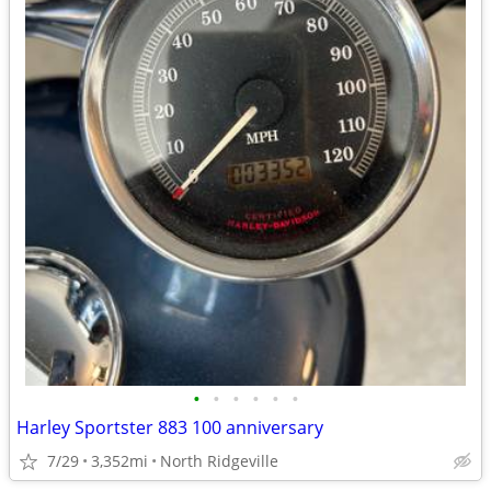
•
•
•
•
•
•
Harley Sportster 883 100 anniversary
7/29
3,352mi
North Ridgeville