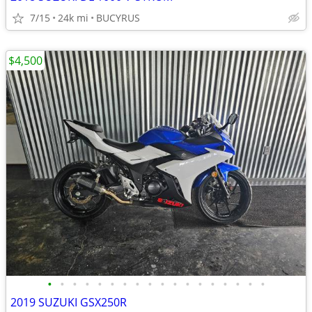
7/15
24k mi
BUCYRUS
$4,500
•
•
•
•
•
•
•
•
•
•
•
•
•
•
•
•
•
•
2019 SUZUKI GSX250R