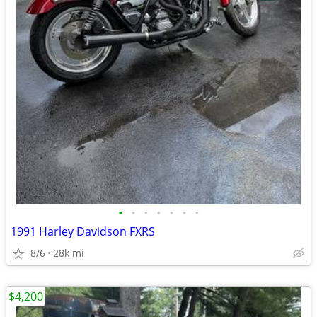
•
•
•
•
•
•
•
1991 Harley Davidson FXRS
8/6
28k mi
$4,200