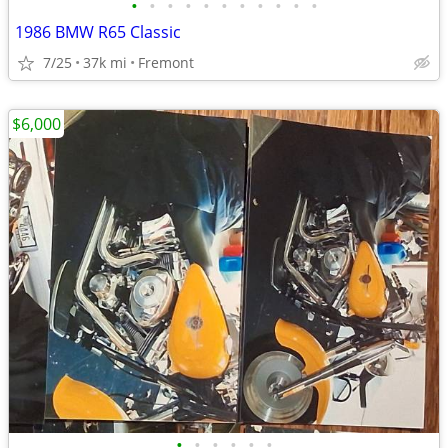
•
•
•
•
•
•
•
•
•
•
•
1986 BMW R65 Classic
7/25
37k mi
Fremont
$6,000
•
•
•
•
•
•