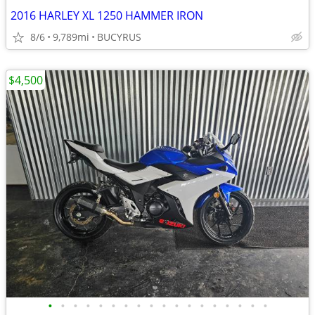
2016 HARLEY XL 1250 HAMMER IRON
8/6
9,789mi
BUCYRUS
$4,500
•
•
•
•
•
•
•
•
•
•
•
•
•
•
•
•
•
•