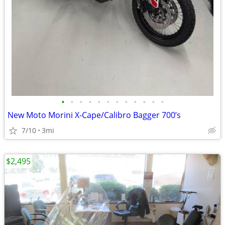
•
•
•
•
•
•
•
•
•
•
•
•
New Moto Morini X-Cape/Calibro Bagger 700’s
7/10
3mi
$2,495