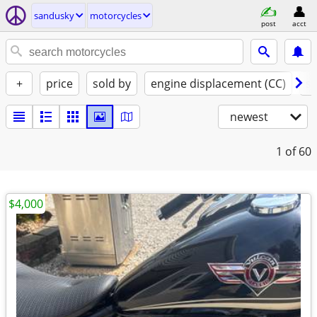
sandusky
motorcycles
post
acct
+
price
sold by
engine displacement (CC)
st
newest
1
of 60
$4,000