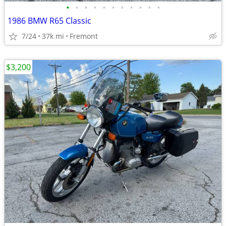
•
•
•
•
•
•
•
•
•
•
•
1986 BMW R65 Classic
7/24
37k mi
Fremont
$3,200