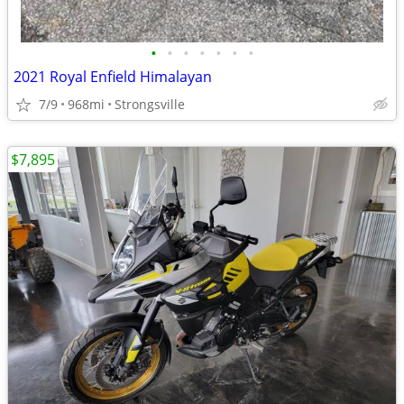
•
•
•
•
•
•
•
2021 Royal Enfield Himalayan
7/9
968mi
Strongsville
$7,895