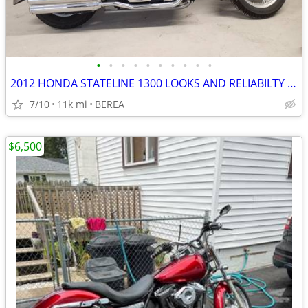
•
•
•
•
•
•
•
•
•
•
2012 HONDA STATELINE 1300 LOOKS AND RELIABILTY AT ITS BEST
7/10
11k mi
BEREA
$6,500