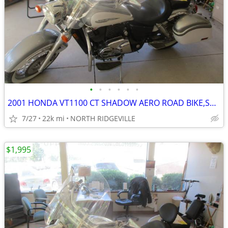
•
•
•
•
•
•
2001 HONDA VT1100 CT SHADOW AERO ROAD BIKE,SHARP
7/27
22k mi
NORTH RIDGEVILLE
$1,995