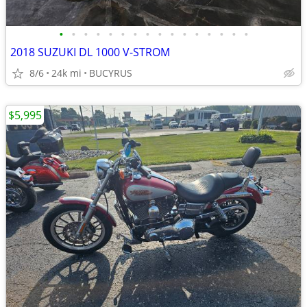
•
•
•
•
•
•
•
•
•
•
•
•
•
•
•
•
2018 SUZUKI DL 1000 V-STROM
8/6
24k mi
BUCYRUS
$5,995