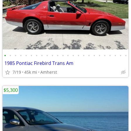
•
•
•
•
•
•
•
•
•
•
•
•
•
•
•
•
•
•
•
•
•
•
•
•
1985 Pontiac Firebird Trans Am
7/19
45k mi
Amherst
$5,300