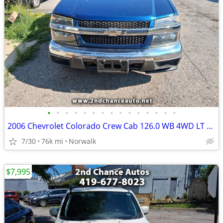
•
•
•
•
•
•
•
•
•
•
•
•
•
•
•
2006 Chevrolet Colorado Crew Cab 126.0 WB 4WD LT w/1LT
7/30
76k mi
Norwalk
$7,995