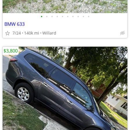
•
•
•
•
•
•
•
•
•
•
BMW 633
7/24
140k mi
Willard
$3,800