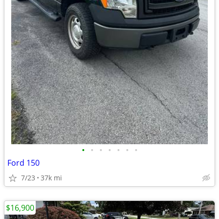
•
•
•
•
•
•
•
Ford 150
7/23
37k mi
$16,900