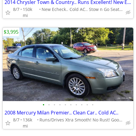
2014 Chrysler Town & Country.. Runs Excellent! New Echeck.. No Rust!
8/7
150k
New Echeck.. Cold AC.. Stow n Go Seats..
mi
$3,995
•
•
•
•
•
•
•
•
•
•
2008 Mercury Milan Premier.. Clean Car.. Cold AC..
8/7
136k
Runs/Drives Xtra Smooth! No Rust! Good Echeck!
mi