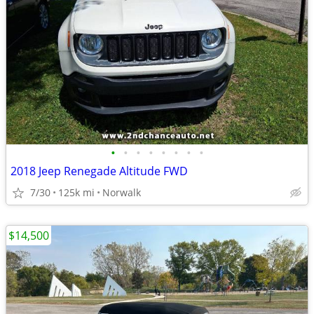
•
•
•
•
•
•
•
•
2018 Jeep Renegade Altitude FWD
7/30
125k mi
Norwalk
$14,500