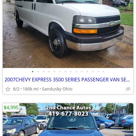
•
•
•
•
•
•
•
•
•
•
•
•
•
•
2007CHEVY EXPRESS 3500 SERIES PASSENGER VAN SEATS 14
8/2
180k mi
Sandusky Ohio
$4,995