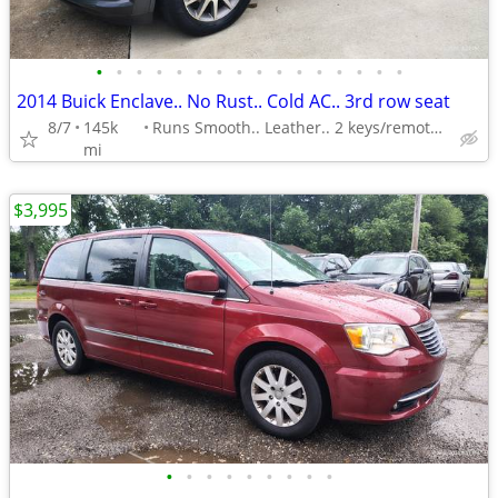
•
•
•
•
•
•
•
•
•
•
•
•
•
•
•
•
2014 Buick Enclave.. No Rust.. Cold AC.. 3rd row seat
8/7
145k
Runs Smooth.. Leather.. 2 keys/remotes..
mi
$3,995
•
•
•
•
•
•
•
•
•