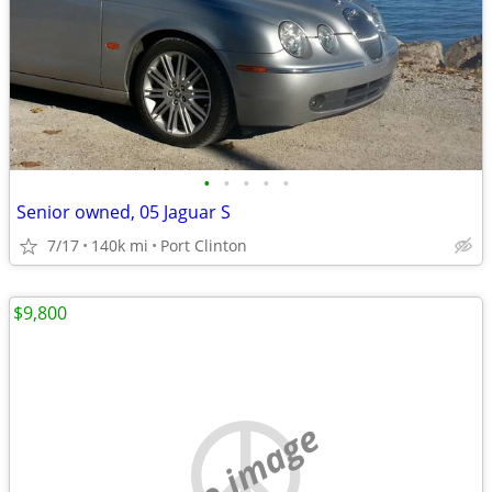
•
•
•
•
•
Senior owned, 05 Jaguar S
7/17
140k mi
Port Clinton
$9,800
no image