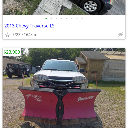
•
•
•
•
•
•
•
•
2013 Chevy Traverse LS
7/23
164k mi
$23,900