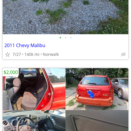
•
•
•
2011 Chevy Malibu
7/27
140k mi
Norwalk
$2,000