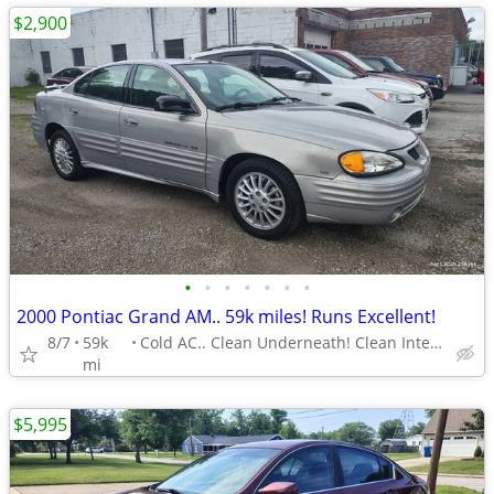
$2,900
•
•
•
•
•
•
•
2000 Pontiac Grand AM.. 59k miles! Runs Excellent!
8/7
59k
Cold AC.. Clean Underneath! Clean Interior..
mi
$5,995