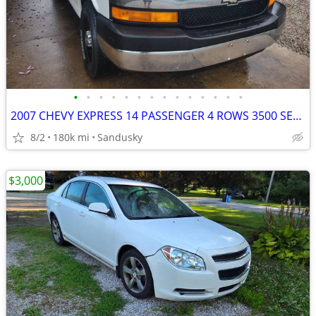
•
•
•
•
•
•
•
•
•
•
•
•
•
•
2007 CHEVY EXPRESS 14 PASSENGER 4 ROWS 3500 SERIES
8/2
180k mi
Sandusky
$3,000