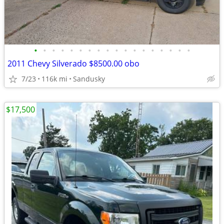
•
•
•
•
•
•
•
•
•
•
•
•
•
•
•
•
•
•
2011 Chevy Silverado $8500.00 obo
7/23
116k mi
Sandusky
$17,500