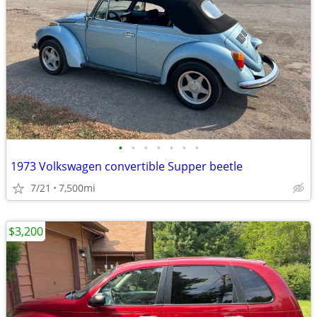
•
•
•
•
•
•
•
1973 Volkswagen convertible Supper beetle
7/21
7,500mi
$3,200