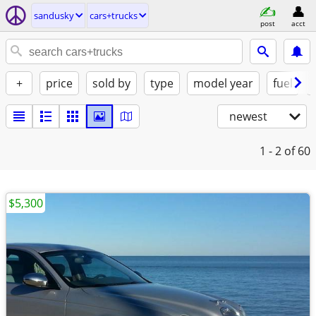
sandusky
cars+trucks
post
acct
+
price
sold by
type
model year
fuel
newest
1 - 2
of 60
$5,300