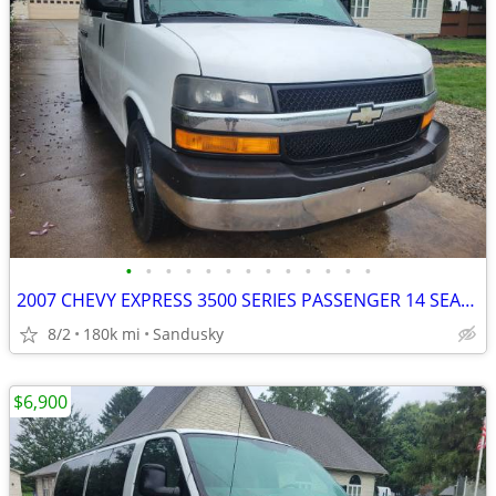
•
•
•
•
•
•
•
•
•
•
•
•
•
2007 CHEVY EXPRESS 3500 SERIES PASSENGER 14 SEATER VAN
8/2
180k mi
Sandusky
$6,900