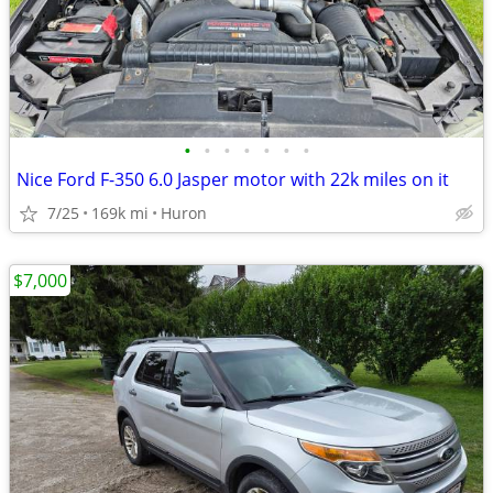
•
•
•
•
•
•
•
Nice Ford F-350 6.0 Jasper motor with 22k miles on it
7/25
169k mi
Huron
$7,000