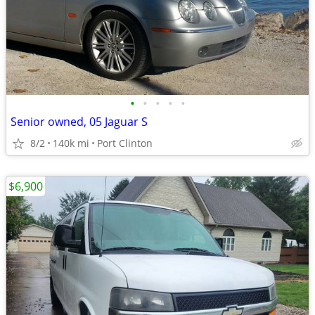
•
•
•
•
•
Senior owned, 05 Jaguar S
8/2
140k mi
Port Clinton
$6,900