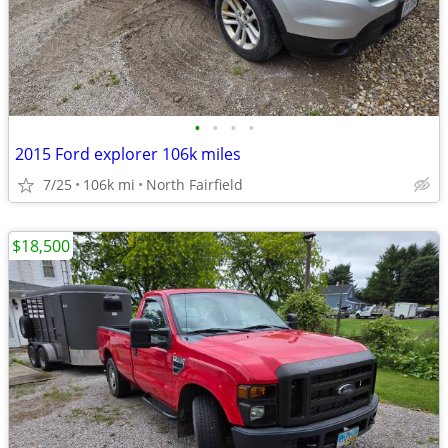
•
•
•
•
2015 Ford explorer 106k miles
7/25
106k mi
North Fairfield
$18,500