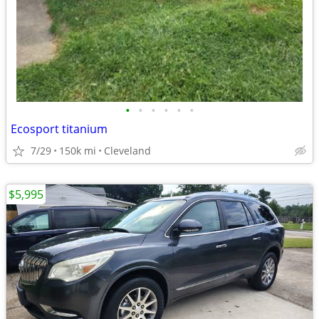
•
•
•
•
•
•
Ecosport titanium
7/29
150k mi
Cleveland
$5,995