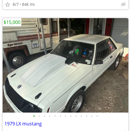
8/7
84k mi
$15,000
•
•
•
•
•
•
•
•
•
•
•
•
•
1979 LX mustang