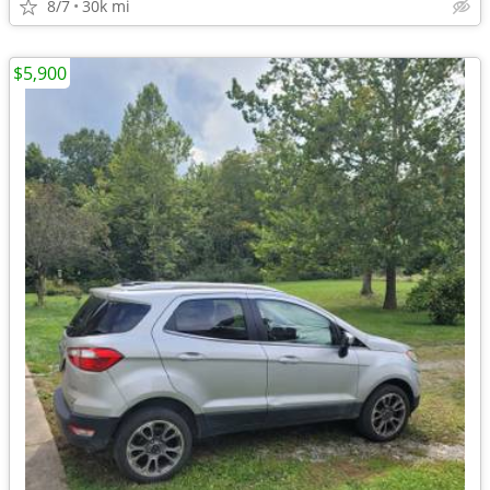
8/7
30k mi
$5,900