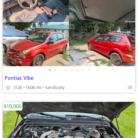
•
•
•
•
•
•
•
•
Pontiac Vibe
7/26
160k mi
Sandusky
$10,000