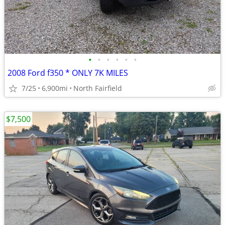
•
•
•
•
•
•
2008 Ford f350 * ONLY 7K MILES
7/25
6,900mi
North Fairfield
$7,500