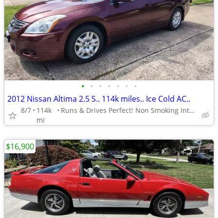
•
•
•
•
•
•
•
2012 Nissan Altima 2.5 S.. 114k miles.. Ice Cold AC..
8/7
114k
Runs & Drives Perfect! Non Smoking Interior.. 2 keyfobs
mi
$16,900