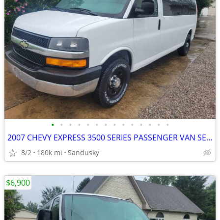
•
•
•
•
•
•
•
•
•
•
•
•
•
•
2007 CHEVY EXPRESS 3500 SERIES PASSENGER VAN SEATS 14
8/2
180k mi
Sandusky
$6,900