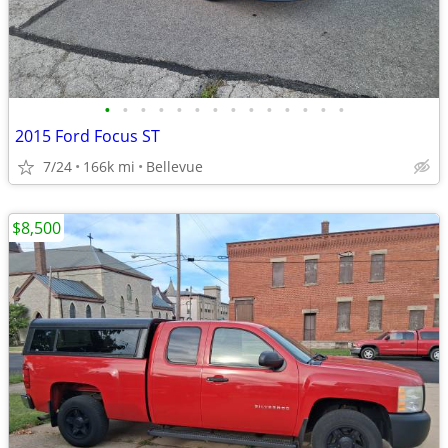
•
•
•
•
•
•
•
•
•
•
•
•
•
•
2015 Ford Focus ST
7/24
166k mi
Bellevue
$8,500