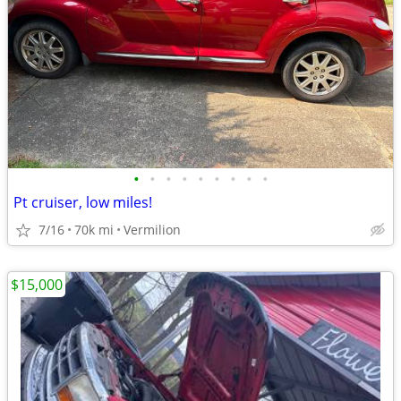
•
•
•
•
•
•
•
•
•
Pt cruiser, low miles!
7/16
70k mi
Vermilion
$15,000