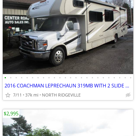
•
•
•
•
•
•
•
•
•
•
•
•
•
•
•
•
•
•
•
•
•
•
•
•
2016 COACHMAN LEPRECHAUN 319MB WITH 2 SLIDE OUTS
7/11
37k mi
NORTH RIDGEVILLE
$2,995