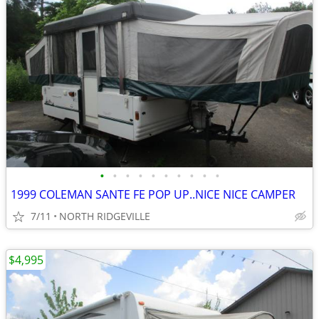
•
•
•
•
•
•
•
•
•
•
1999 COLEMAN SANTE FE POP UP..NICE NICE CAMPER
7/11
NORTH RIDGEVILLE
$4,995