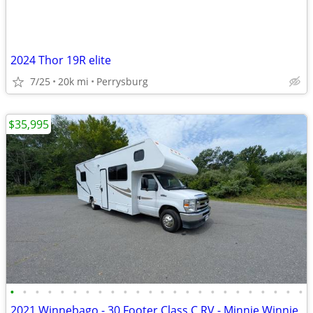
2024 Thor 19R elite
7/25
20k mi
Perrysburg
$35,995
•
•
•
•
•
•
•
•
•
•
•
•
•
•
•
•
•
•
•
•
•
•
•
•
2021 Winnebago - 30 Footer Class C RV - Minnie Winnie