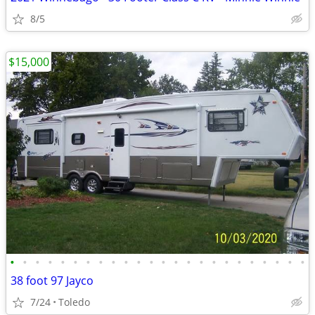
8/5
$15,000
•
•
•
•
•
•
•
•
•
•
•
•
•
•
•
•
•
•
•
•
•
•
•
•
38 foot 97 Jayco
7/24
Toledo