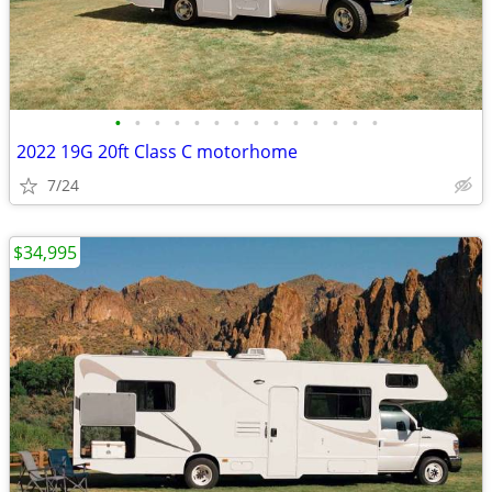
•
•
•
•
•
•
•
•
•
•
•
•
•
•
2022 19G 20ft Class C motorhome
7/24
$34,995