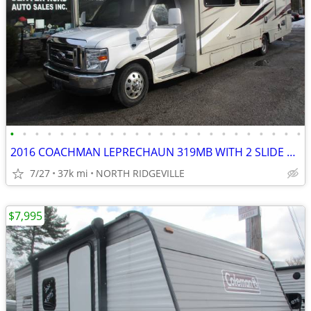
•
•
•
•
•
•
•
•
•
•
•
•
•
•
•
•
•
•
•
•
•
•
•
•
2016 COACHMAN LEPRECHAUN 319MB WITH 2 SLIDE OUTS
7/27
37k mi
NORTH RIDGEVILLE
$7,995