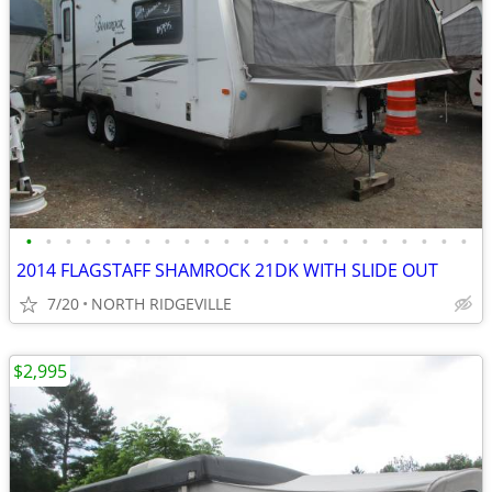
•
•
•
•
•
•
•
•
•
•
•
•
•
•
•
•
•
•
•
•
•
•
•
2014 FLAGSTAFF SHAMROCK 21DK WITH SLIDE OUT
7/20
NORTH RIDGEVILLE
$2,995