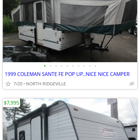
•
•
•
•
•
•
•
•
•
•
1999 COLEMAN SANTE FE POP UP..NICE NICE CAMPER
7/20
NORTH RIDGEVILLE
$7,995