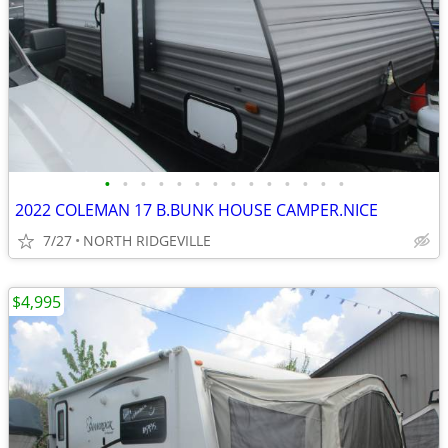
•
•
•
•
•
•
•
•
•
•
•
•
•
•
2022 COLEMAN 17 B.BUNK HOUSE CAMPER.NICE
7/27
NORTH RIDGEVILLE
$4,995