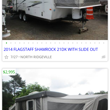
•
•
•
•
•
•
•
•
•
•
•
•
•
•
•
•
•
•
•
•
•
•
•
2014 FLAGSTAFF SHAMROCK 21DK WITH SLIDE OUT
7/27
NORTH RIDGEVILLE
$2,995