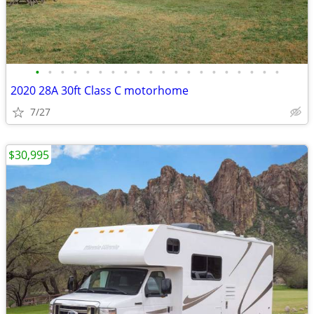
•
•
•
•
•
•
•
•
•
•
•
•
•
•
•
•
•
•
•
•
2020 28A 30ft Class C motorhome
7/27
$30,995