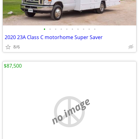
•
•
•
•
•
•
•
•
•
•
2020 23A Class C motorhome Super Saver
8/6
$87,500
no image