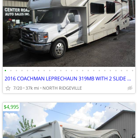
•
•
•
•
•
•
•
•
•
•
•
•
•
•
•
•
•
•
•
•
•
•
•
•
2016 COACHMAN LEPRECHAUN 319MB WITH 2 SLIDE OUTS
7/20
37k mi
NORTH RIDGEVILLE
$4,995