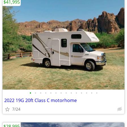
$41,995
•
•
•
•
•
•
•
•
•
•
•
•
•
•
2022 19G 20ft Class C motorhome
7/24
$28,995