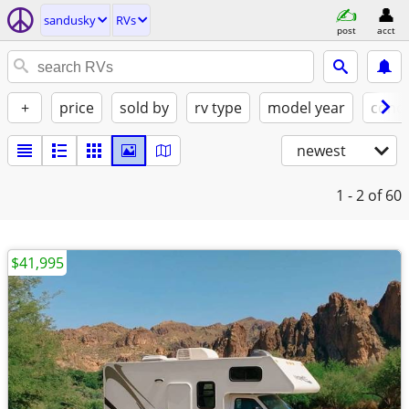
sandusky
RVs
post
acct
+
price
sold by
rv type
model year
condi
newest
1 - 2
of 60
$41,995