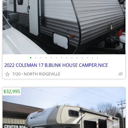
•
•
•
•
•
•
•
•
•
•
•
•
•
•
2022 COLEMAN 17 B.BUNK HOUSE CAMPER.NICE
7/20
NORTH RIDGEVILLE
$32,995