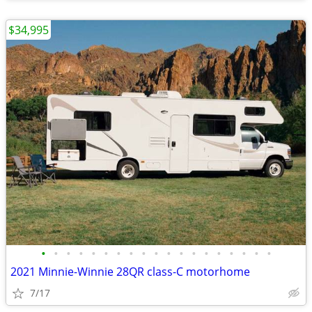
$34,995
•
•
•
•
•
•
•
•
•
•
•
•
•
•
•
•
•
•
•
2021 Minnie-Winnie 28QR class-C motorhome
7/17