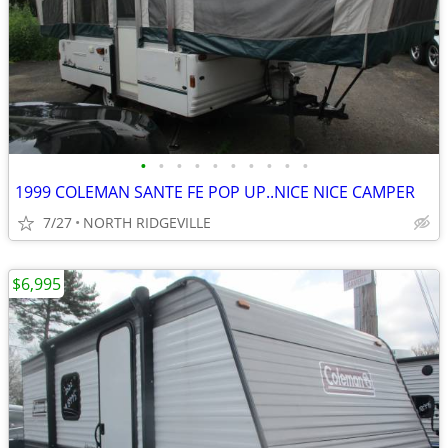
•
•
•
•
•
•
•
•
•
•
1999 COLEMAN SANTE FE POP UP..NICE NICE CAMPER
7/27
NORTH RIDGEVILLE
$6,995