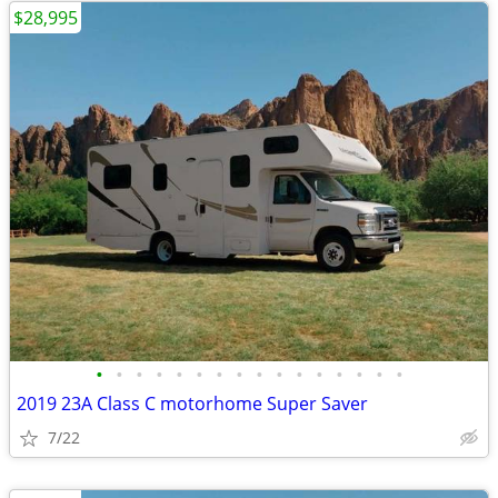
$28,995
•
•
•
•
•
•
•
•
•
•
•
•
•
•
•
•
2019 23A Class C motorhome Super Saver
7/22