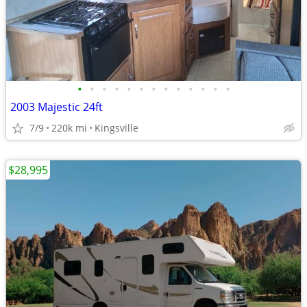
•
•
•
•
•
•
•
•
•
•
•
•
•
2003 Majestic 24ft
7/9
220k mi
Kingsville
$28,995