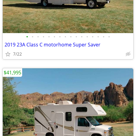
•
•
•
•
•
•
•
•
•
•
•
•
•
•
•
•
2019 23A Class C motorhome Super Saver
7/22
$41,995