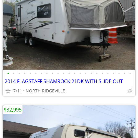
•
•
•
•
•
•
•
•
•
•
•
•
•
•
•
•
•
•
•
•
•
•
•
2014 FLAGSTAFF SHAMROCK 21DK WITH SLIDE OUT
7/11
NORTH RIDGEVILLE
$32,995