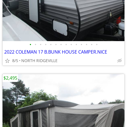
•
•
•
•
•
•
•
•
•
•
•
•
•
•
2022 COLEMAN 17 B.BUNK HOUSE CAMPER.NICE
8/5
NORTH RIDGEVILLE
$2,495