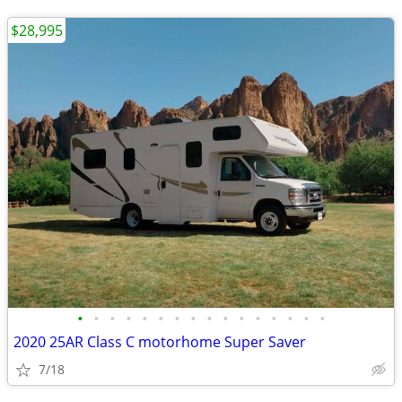
$28,995
•
•
•
•
•
•
•
•
•
•
•
•
•
•
•
•
2020 25AR Class C motorhome Super Saver
7/18