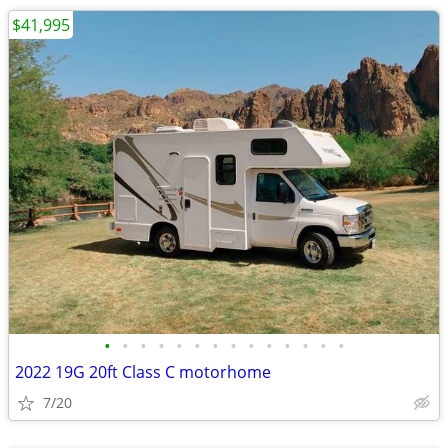
$41,995
•
•
•
•
•
•
•
•
•
•
•
•
•
•
2022 19G 20ft Class C motorhome
7/20