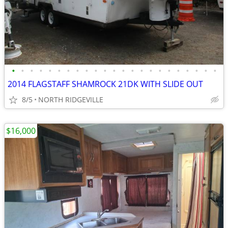
•
•
•
•
•
•
•
•
•
•
•
•
•
•
•
•
•
•
•
•
•
•
•
2014 FLAGSTAFF SHAMROCK 21DK WITH SLIDE OUT
8/5
NORTH RIDGEVILLE
$16,000