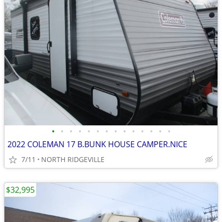
•
•
•
•
•
•
•
•
•
•
•
•
•
•
2022 COLEMAN 17 B.BUNK HOUSE CAMPER.NICE
7/11
NORTH RIDGEVILLE
$32,995