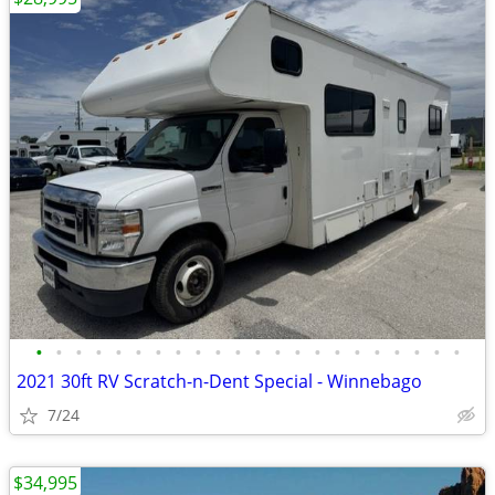
•
•
•
•
•
•
•
•
•
•
•
•
•
•
•
•
•
•
•
•
•
•
2021 30ft RV Scratch-n-Dent Special - Winnebago
7/24
$34,995