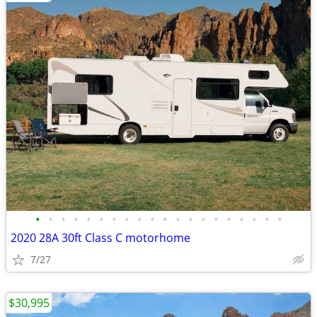
•
•
•
•
•
•
•
•
•
•
•
•
•
•
•
•
•
•
•
•
2020 28A 30ft Class C motorhome
7/27
$30,995