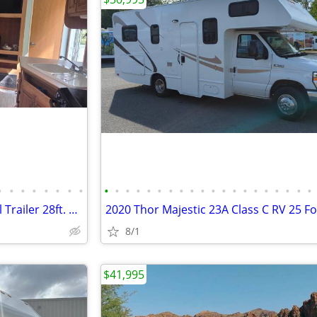
•
•
•
•
•
•
•
•
•
•
•
•
•
•
•
•
•
•
•
•
•
•
•
•
•
•
•
•
Crossroads Cruiser 2007 Travel Trailer 28ft. Couple Camper
2020 Thor Majestic 23A Class C RV 25 F
8/1
$41,995