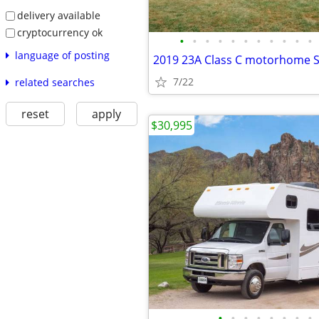
delivery available
cryptocurrency ok
•
•
•
•
•
•
•
•
•
•
•
language of posting
2019 23A Class C motorhome S
7/22
related searches
reset
apply
$30,995
•
•
•
•
•
•
•
•