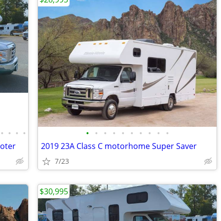
•
•
•
•
•
•
•
•
•
•
•
•
•
•
ooter
2019 23A Class C motorhome Super Saver
7/23
$30,995