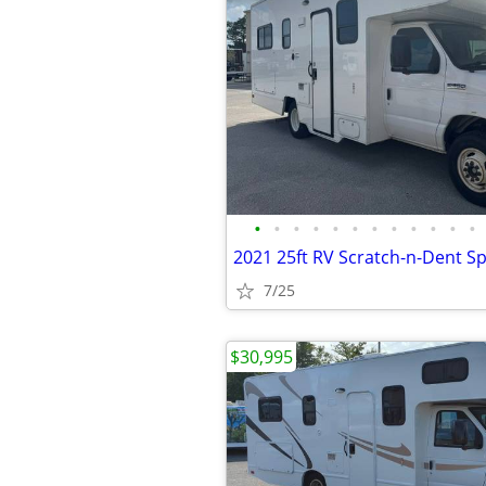
•
•
•
•
•
•
•
•
•
•
•
•
7/25
$30,995