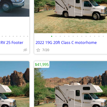
•
•
•
•
•
•
•
•
•
•
•
•
•
•
•
•
•
•
•
•
•
 RV 25 Footer
2022 19G 20ft Class C motorhome
7/20
$41,995