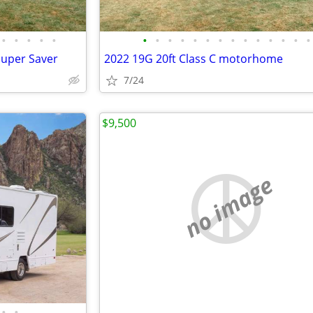
•
•
•
•
•
•
•
•
•
•
•
•
•
•
•
•
•
•
•
uper Saver
2022 19G 20ft Class C motorhome
7/24
$9,500
no image
•
•