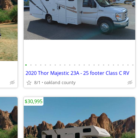
•
•
•
•
•
•
•
•
•
•
•
•
•
•
•
•
•
•
•
•
•
•
•
2020 Thor Majestic 23A - 25 footer Class C RV
8/1
oakland county
$30,995