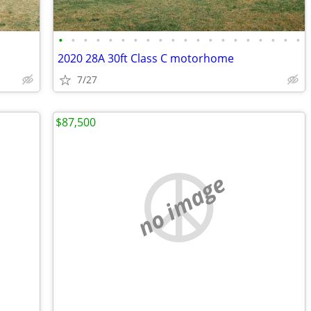
•
•
•
•
•
•
•
•
•
•
•
•
•
•
•
•
•
•
•
•
2020 28A 30ft Class C motorhome
7/27
$87,500
no image