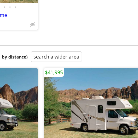
•
•
•
ome
search a wider area
 by distance)
$41,995