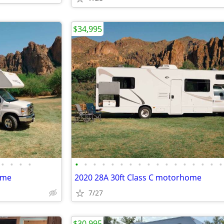
$34,995
•
•
•
•
•
•
•
•
•
•
•
•
•
•
•
•
•
•
•
•
•
ome
2020 28A 30ft Class C motorhome
7/27
$30,995