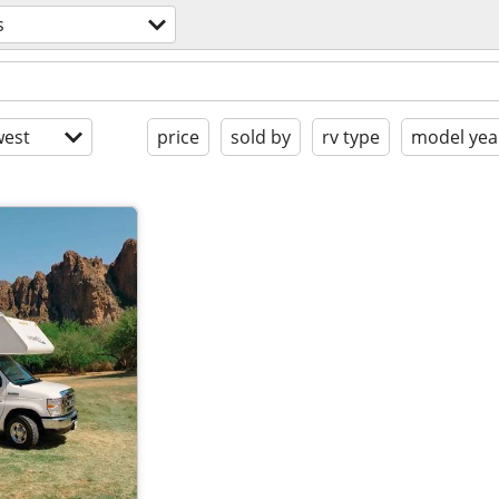
s
est
price
sold by
rv type
model yea