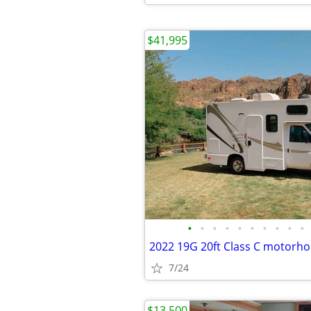
$41,995
•
•
•
•
•
•
•
•
•
•
2022 19G 20ft Class C motorh
7/24
$13,500