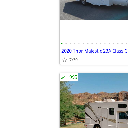
•
•
•
•
•
•
•
•
•
•
•
•
•
•
•
•
2020 Thor Majestic 23A Class C
7/30
$41,995