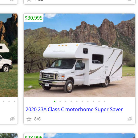
$30,995
•
•
•
•
•
•
•
•
•
•
•
•
•
2020 23A Class C motorhome Super Saver
8/6
$28,995