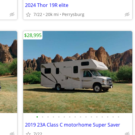
2024 Thor 19R elite
7/22
20k mi
Perrysburg
$28,995
•
•
•
•
•
•
•
•
•
•
•
•
•
•
•
•
2019 23A Class C motorhome Super Saver
7/22