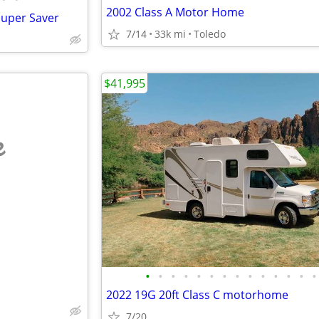
2002 Class A Motor Home
uper Saver
7/14
33k mi
Toledo
$41,995
e
•
•
•
•
•
•
•
•
•
•
•
•
•
•
2022 19G 20ft Class C motorhome
7/20