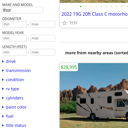
MAKE AND MODEL
•
•
•
•
•
•
•
•
•
•
2022 19G 20ft Class C motorh
ODOMETER
7/31
-
MODEL YEAR
-
LENGTH (FEET)
-
more from nearby areas (sorted
drive
$28,995
transmission
condition
rv type
cylinders
paint color
fuel
title status