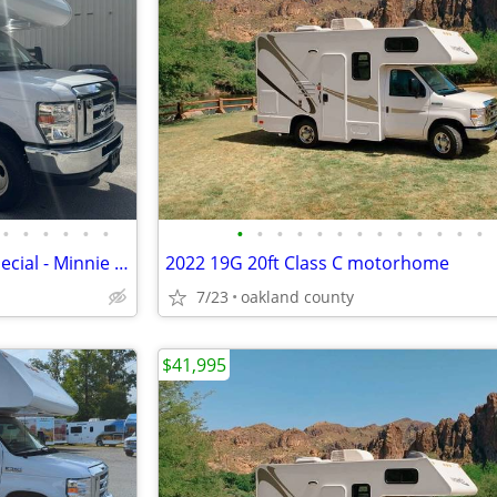
•
•
•
•
•
•
•
•
•
•
•
•
•
•
•
•
•
•
•
2021 25ft RV Scratch-n-Dent Special - Minnie Winnie
2022 19G 20ft Class C motorhome
7/23
oakland county
$41,995