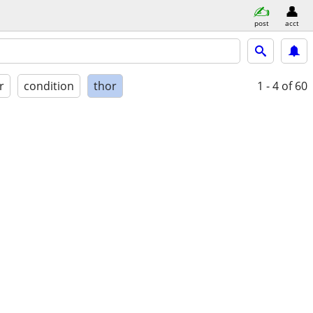
post
acct
r
condition
thor
1 - 4
of 60