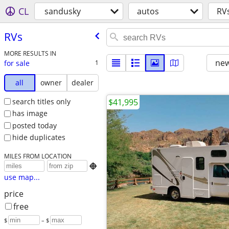
CL
sandusky
autos
RV
RVs
MORE RESULTS IN
new
for sale
1
all
owner
dealer
search titles only
$41,995
has image
posted today
hide duplicates
MILES FROM LOCATION

use map...
price
free
$
– $