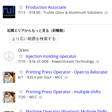
Production Associate
7/13
$18.00
Trulite Glass & Aluminum Solutions
近隣エリアからもっと見る（距離順）
より広い範囲を検索する
Orem
Injection molding operator
7/10
$18-25 DOE
PowerStream Technology
Printing Press Operator - Open to Relocate!
8/1
$25.0 per hour
MCC
Printing Press Operator - multiple shifts
7/20
MCC
Machine Operator (Printing): Multiple Shifts