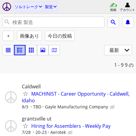
ソルトレーク
製造
投稿
アカウント
+
画像あり
今日の投稿
最新
1 - 9
9 の
Caldwell
MACHINIST - Career Opportunity - Caldwell,
Idaho
8/3
TBD
Gayle Manufacturing Company
grantsville ut
Hiring for Assemblers - Weekly Pay
7/28
20-23
Aerotek