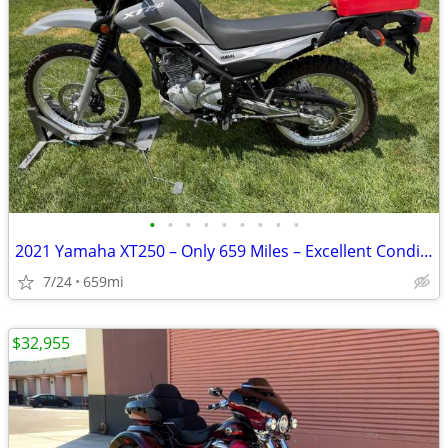
•
•
•
•
•
•
•
•
•
2021 Yamaha XT250 – Only 659 Miles – Excellent Condition
7/24
659mi
$32,955