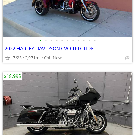
•
•
•
•
•
•
•
•
•
•
•
2022 HARLEY-DAVIDSON CVO TRI GLIDE
7/23
2,971mi
Call Now
$18,995