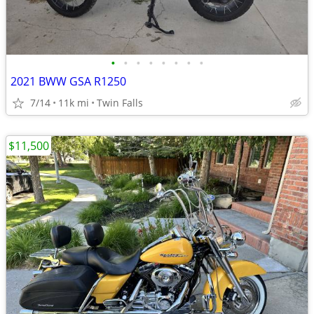
•
•
•
•
•
•
•
•
2021 BWW GSA R1250
7/14
11k mi
Twin Falls
$11,500