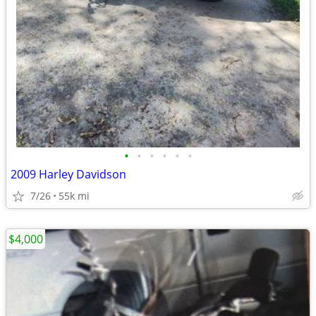
•
•
•
•
•
•
2009 Harley Davidson
7/26
55k mi
$4,000