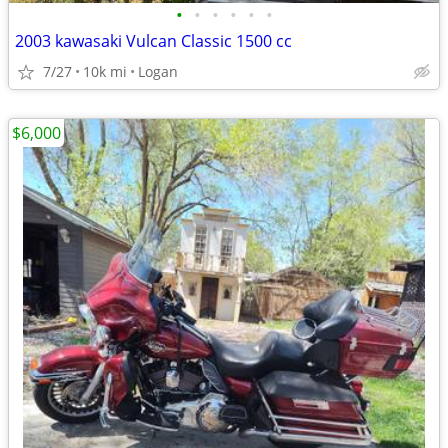
•
•
•
•
•
•
2003 kawasaki Vulcan Classic 1500 cc
7/27
10k mi
Logan
$6,000