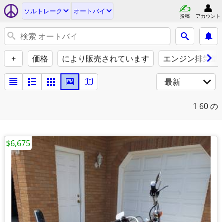
ソルトレーク
オートバイ
投稿
アカウント
+
価格
により販売されています
エンジン排気量（
最新
1
60 の
$6,675