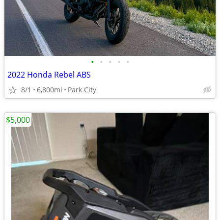
•
•
•
•
•
2022 Honda Rebel ABS
8/1
6,800mi
Park City
$5,000