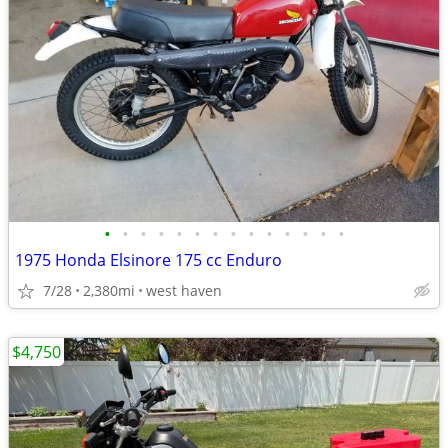
•
•
•
•
•
•
•
•
•
•
•
•
•
•
1975 Honda Elsinore 175 cc Enduro
7/28
2,380mi
west haven
$4,750