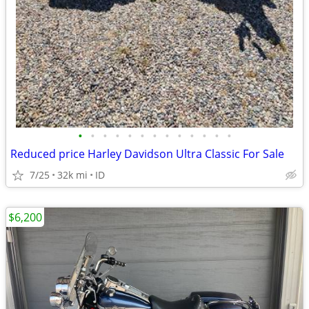
•
•
•
•
•
•
•
•
•
•
•
•
•
Reduced price Harley Davidson Ultra Classic For Sale
7/25
32k mi
ID
$6,200