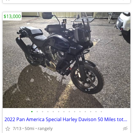
$13,000
•
•
•
•
•
•
•
•
•
•
•
•
•
•
2022 Pan America Special Harley Davison 50 Miles total NEW
7/13
50mi
rangely