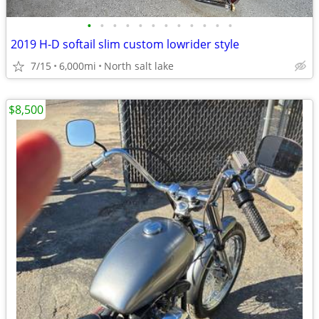
•
•
•
•
•
•
•
•
•
•
•
•
2019 H-D softail slim custom lowrider style
7/15
6,000mi
North salt lake
$8,500