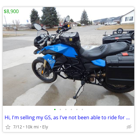
$8,900
•
•
•
•
•
•
Hi, I'm selling my GS, as I've not been able to ride for a while now.
7/12
10k mi
Ely