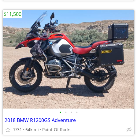
$11,500
•
•
•
•
2018 BMW R1200GS Adventure
7/31
64k mi
Point Of Rocks