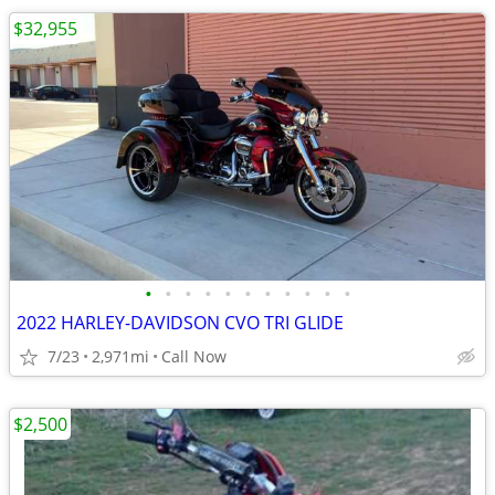
$32,955
•
•
•
•
•
•
•
•
•
•
•
2022 HARLEY-DAVIDSON CVO TRI GLIDE
7/23
2,971mi
Call Now
$2,500