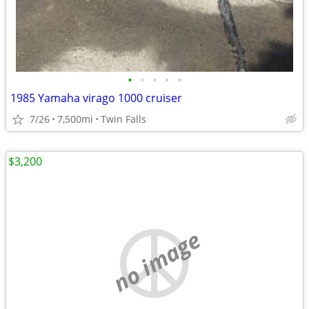
•
•
•
•
•
1985 Yamaha virago 1000 cruiser
7/26
7,500mi
Twin Falls
$3,200
no image