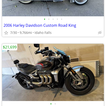
•
•
•
•
•
2006 Harley Davidson Custom Road King
7/30
9,766mi
Idaho Falls
$21,699
•
•