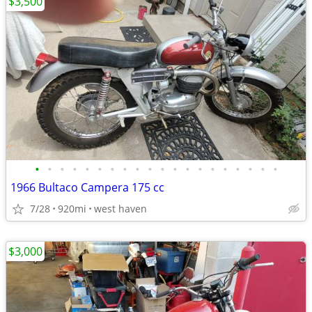
$3,500
•
•
•
•
•
•
•
•
•
•
•
•
•
•
•
•
•
•
•
•
1966 Bultaco Campera 175 cc
7/28
920mi
west haven
$3,000