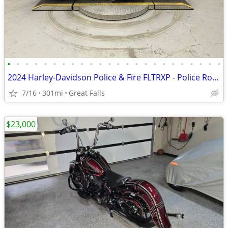
•
•
•
•
•
•
•
•
•
•
•
•
•
•
•
•
•
•
•
•
•
•
•
•
2024 Harley-Davidson Police & Fire FLTRXP - Police Road Glide V Twin 1
7/16
301mi
Great Falls
$23,000