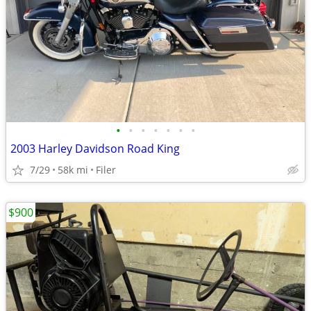
•
•
•
•
•
•
•
2003 Harley Davidson Road King
7/29
58k mi
Filer
$900