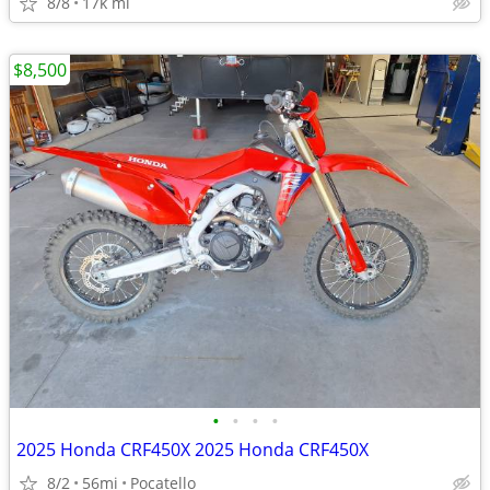
8/8
17k mi
$8,500
•
•
•
•
2025 Honda CRF450X 2025 Honda CRF450X
8/2
56mi
Pocatello