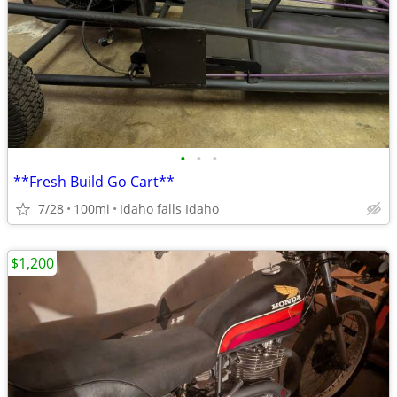
•
•
•
**Fresh Build Go Cart**
7/28
100mi
Idaho falls Idaho
$1,200