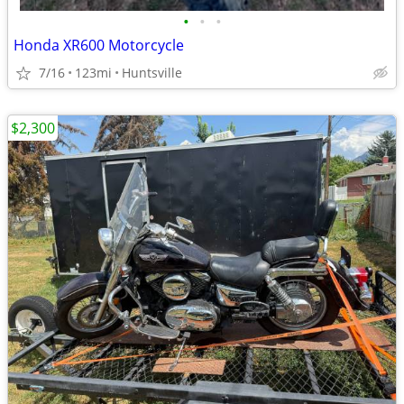
•
•
•
Honda XR600 Motorcycle
7/16
123mi
Huntsville
$2,300