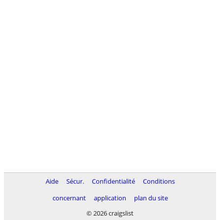
Aide
Sécur.
Confidentialité
Conditions
concernant
application
plan du site
© 2026 craigslist