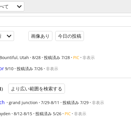
べて
新
画像あり
今日の投稿
Bountiful, Utah
8/28
投稿済み 7/28
PIC
非表示
or
9/10
投稿済み 7/26
非表示
より広い範囲を検索する
順）
ch
grand junction
7/29-8/11
投稿済み 7/29
非表示
ayden
8/12-8/15
投稿済み 5/26
PIC
非表示