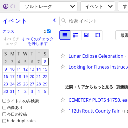
CL
ソルトレーク
イベント
す
イベント
クラス
2
最
すべてチ
すべてのチェック
ェック
を外します
S
M
T
W
T
F
S
Lunar Eclipse Celebration
2
3
4
5
6
7
8
Looking for Fitness Instruct
9
10
11
12
13
14
15
16
17
18
19
20
21
22
23
24
25
26
27
28
29
近隣エリアからもっと見る（距離
30
31
1
2
3
4
5
CEMETERY PLOTS $1750. ea
タイトルのみ検索
画像あり
112th Routt County Fair
H
今日の投稿
hide duplicates