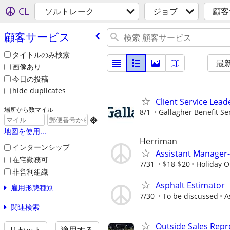
CL
ソルトレーク
ジョブ
顧客
顧客サービス
タイトルのみ検索
最
画像あり
今日の投稿
hide duplicates
Client Service Lead
場所から数マイル
8/1
Gallagher Benefit Se

地図を使用...
Herriman
インターンシップ
Assistant Manager
在宅勤務可
7/31
$18-$20
Holiday O
非営利組織
Asphalt Estimator
雇用形態種別
7/30
To be discussed
A
関連検索
Outside Sales Repr