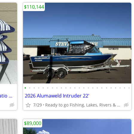
$110,144
•
•
•
•
•
•
•
•
•
•
•
•
•
•
•
•
•
•
•
•
•
•
•
•
Custom made designer canvas boat / patio pillows
2026 Alumaweld Intruder 22'
7/29
Ready to go Fishing, Lakes, Rivers & Ocean to Bays
$89,000