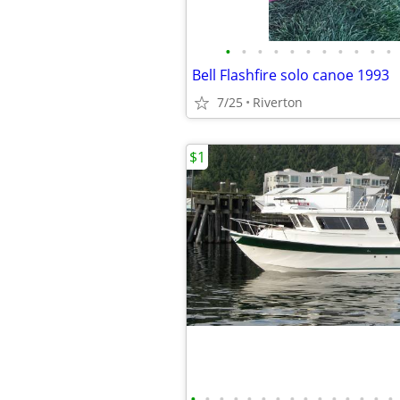
•
•
•
•
•
•
•
•
•
•
•
Bell Flashfire solo canoe 1993
7/25
Riverton
$1
•
•
•
•
•
•
•
•
•
•
•
•
•
•
•