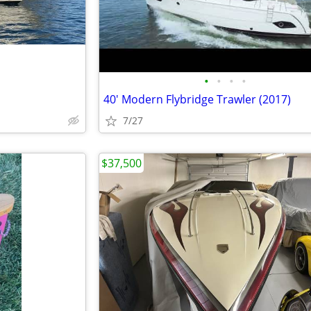
•
•
•
•
40' Modern Flybridge Trawler (2017)
7/27
$37,500