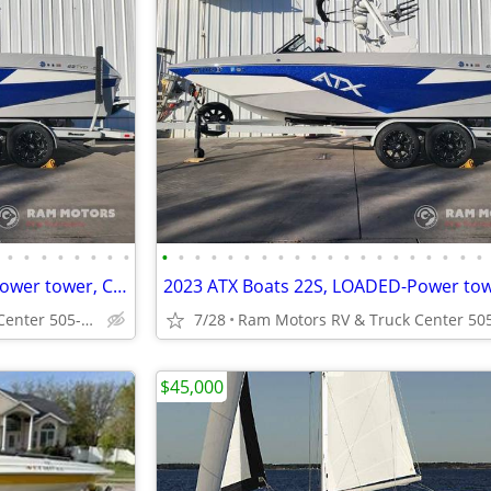
•
•
•
•
•
•
•
•
•
•
•
•
•
•
•
•
•
•
•
•
•
•
•
•
•
•
•
•
2023 ATX Boats 22S, LOADED-Power tower, Camera, Flip back lounge and m
Ram Motors RV & Truck Center 505-892-3600
7/28
$45,000