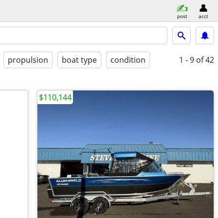
post
acct
propulsion
boat type
condition
1 - 9
of 42
$110,144