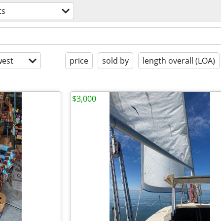
ts
est
price
sold by
length overall (LOA)
$3,000