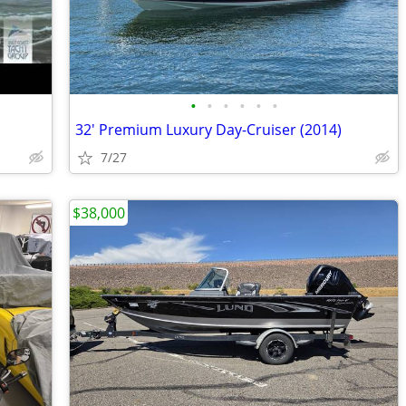
•
•
•
•
•
•
32' Premium Luxury Day-Cruiser (2014)
7/27
$38,000