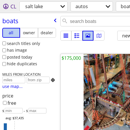
CL
salt lake
autos
boa
boats
all
owner
dealer
new
search titles only
has image
posted today
$175,000
hide duplicates
MILES FROM LOCATION

use map...
price
free
$
– $
avg: $37,435