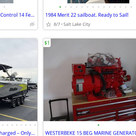
•
•
•
•
•
•
•
•
•
•
•
•
•
•
•
Wooden, Handcrafted Remote Control 14 Feet Long Pirate Ship
1984 Merit 22 sailboat. Ready to Sail!
8/7
Salt Lake City
$1
•
•
•
•
•
•
•
•
•
2023 Malibu 26 LSV LT4 Supercharged – Only 15 Freshwater Hours
WESTERBEKE 15 BEG MARINE GENERAT