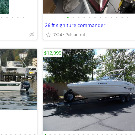
•
•
•
•
•
•
•
•
•
•
•
•
•
•
•
•
•
26 ft signiture commander
7/24
Polson mt
$12,999
•
•
•
•
•
•
•
•
•
•
•
•
•
•
•
•
•
•
•
•
•
•
•
•
•
•
•