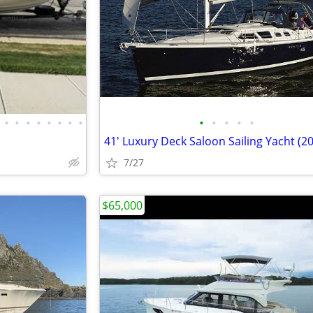
•
•
•
•
•
•
•
•
•
•
•
•
•
41' Luxury Deck Saloon Sailing Yacht (2
7/27
$65,000