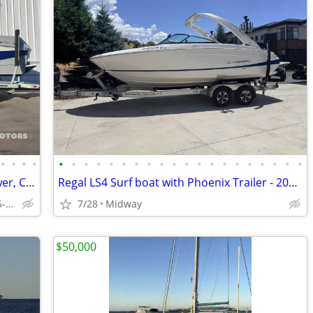
•
•
•
•
•
•
•
•
•
•
•
•
•
•
•
•
•
•
•
•
•
•
•
•
2023 ATX Boats 22S, LOADED-Power tower, Camera, Flip back lounge and m
Regal LS4 Surf boat with Phoenix Trailer - 2021 Model, Excellent Condition, Low
Ram Motors RV & Truck Center 505-892-3600
7/28
Midway
$50,000