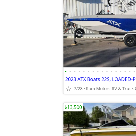
•
•
•
•
•
•
•
•
•
•
•
•
•
•
•
•
7/28
$13,500