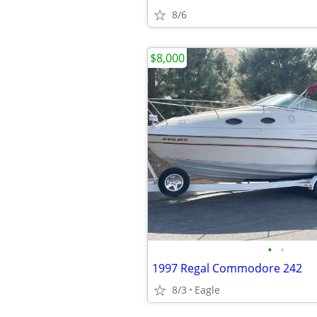
8/6
$8,000
•
•
1997 Regal Commodore 242
8/3
Eagle