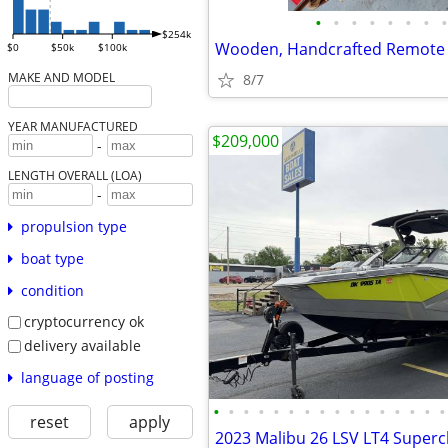
•
•
•
•
•
•
•
•
$254k
$0
$50k
$100k
MAKE AND MODEL
8/7
YEAR MANUFACTURED
$209,000
-
LENGTH OVERALL (LOA)
-
propulsion type
boat type
condition
cryptocurrency ok
delivery available
language of posting
•
•
•
•
•
•
•
•
•
•
•
•
•
•
•
•
reset
apply