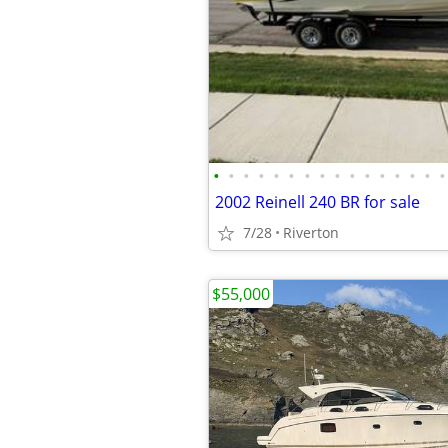
•
•
•
•
•
•
•
•
•
•
•
•
•
•
•
•
2002 Reinell 240 BR for sale
7/28
Riverton
$55,000