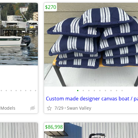
$270
•
•
•
•
•
•
•
•
•
•
•
•
•
•
•
•
•
 Models
7/29
Swan Valley
$86,998