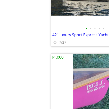
•
•
•
•
•
42' Luxury Sport Express Yacht
7/27
$1,000