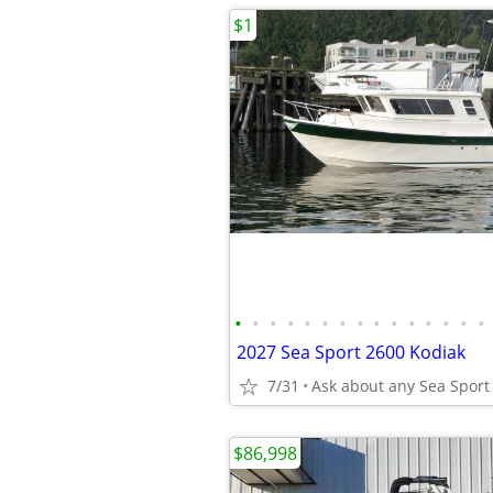
$1
•
•
•
•
•
•
•
•
•
•
•
•
•
•
•
2027 Sea Sport 2600 Kodiak
7/31
Ask about any Sea Sport
$86,998