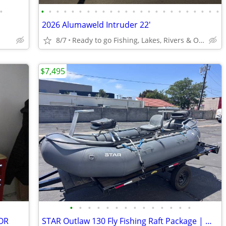
•
•
•
•
•
•
•
•
•
•
•
•
•
•
•
•
•
•
•
•
•
•
•
•
•
2026 Alumaweld Intruder 22'
8/7
Ready to go Fishing, Lakes, Rivers & Ocean to Bays
$7,495
•
•
•
•
•
•
•
•
•
•
•
•
•
•
OR
STAR Outlaw 130 Fly Fishing Raft Package | Montana Frame | M&M Trailer