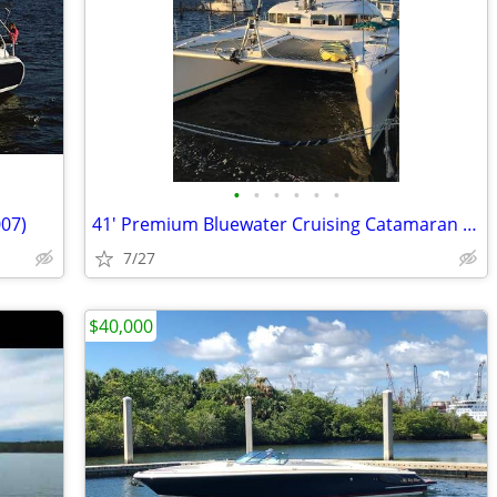
•
•
•
•
•
•
007)
41' Premium Bluewater Cruising Catamaran (2000)
7/27
$40,000