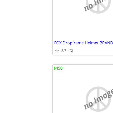
no imag
FOX Dropframe Helmet BRAND
8/3
GJ
$450
no imag