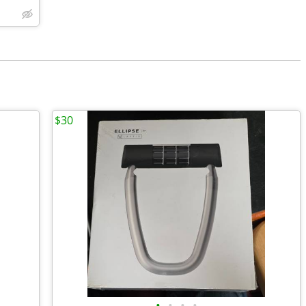
$30
•
•
•
•