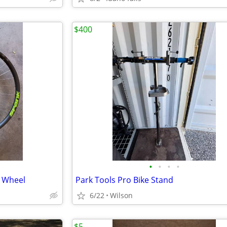
$400
•
•
•
•
B Wheel
Park Tools Pro Bike Stand
6/22
Wilson
$5