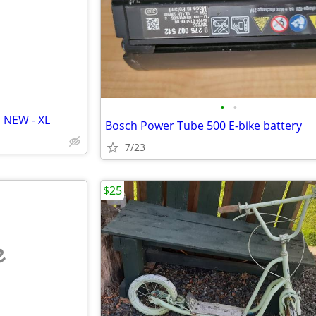
e
•
•
 NEW - XL
Bosch Power Tube 500 E-bike battery
7/23
$25
e