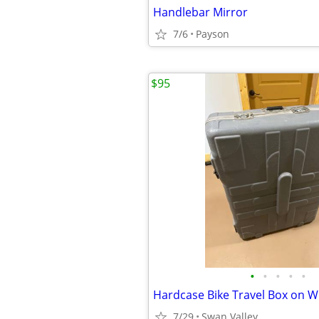
Handlebar Mirror
7/6
Payson
$95
•
•
•
•
•
Hardcase Bike Travel Box on W
7/29
Swan Valley