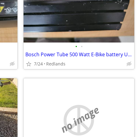
•
•
Bosch Power Tube 500 Watt E-Bike battery Used
7/24
Redlands
no image