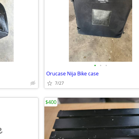
•
•
•
Orucase Nija Bike case
7/27
$400