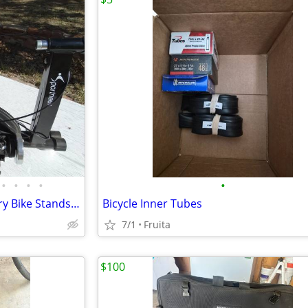
•
•
•
•
•
2 Sportneer Magnetic Stationary Bike Stands for 26" & 700c
Bicycle Inner Tubes
7/1
Fruita
$100