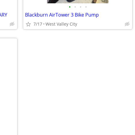
•
•
•
•
ARY
Blackburn AirTower 3 Bike Pump
7/17
West Valley City