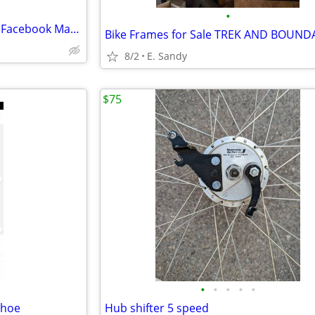
•
Remaining Cycling Helmets On Facebook Marketplace
Bike Frames for Sale TREK AND BOUND
8/2
E. Sandy
$75
•
•
•
•
•
shoe
Hub shifter 5 speed