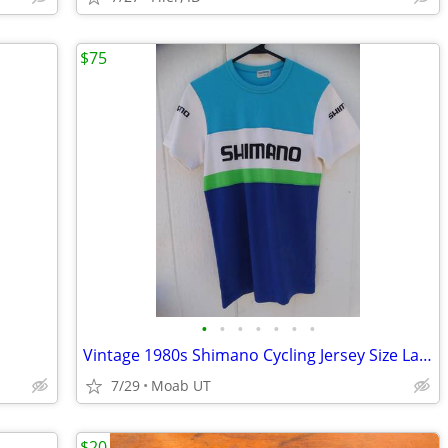
$75
•
•
•
•
•
•
•
Vintage 1980s Shimano Cycling Jersey Size Large
7/29
Moab UT
$20