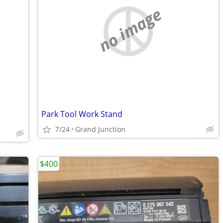
no image
Park Tool Work Stand
7/24
Grand Junction
$400