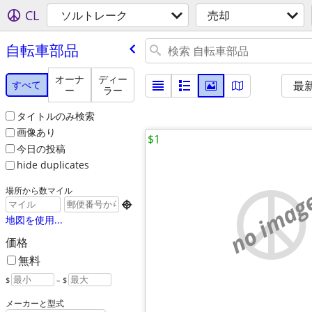
CL
ソルトレーク
売却
自転車部品
オーナ
ディー
すべて
最
ー
ラー
タイトルのみ検索
画像あり
$1
今日の投稿
hide duplicates
場所から数マイル
no imag

地図を使用...
価格
無料
$
– $
メーカーと型式