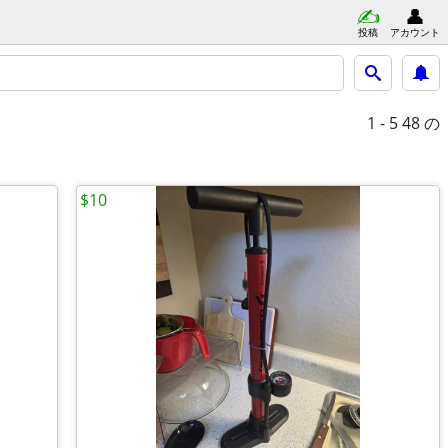
投稿
アカウント
1 - 5
48 の
$10