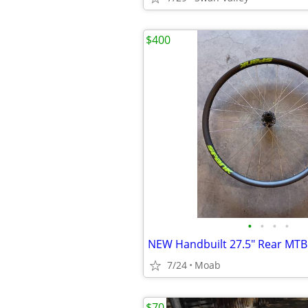
$400
•
•
•
•
NEW Handbuilt 27.5" Rear MT
7/24
Moab
$70