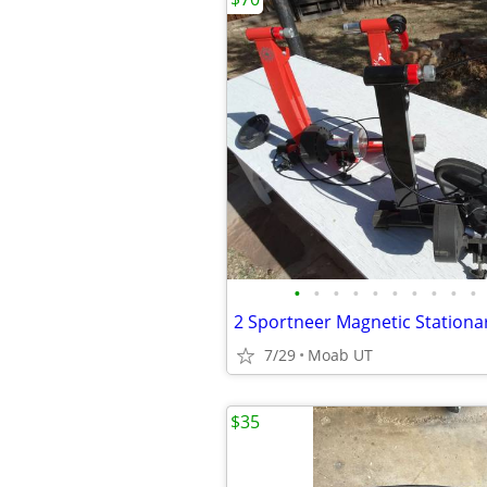
•
•
•
•
•
•
•
•
•
•
7/29
Moab UT
$35