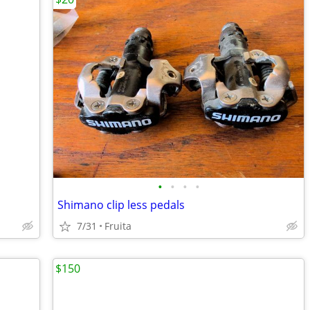
•
•
•
•
Shimano clip less pedals
7/31
Fruita
$150