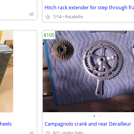
7/14
Pocatello
$100
•
•
heels
Campagnolo crank and rear Derailleur
8/2
Idaho falls