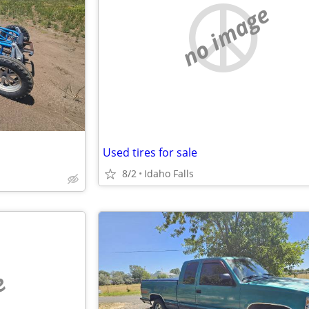
no image
Used tires for sale
8/2
Idaho Falls
e