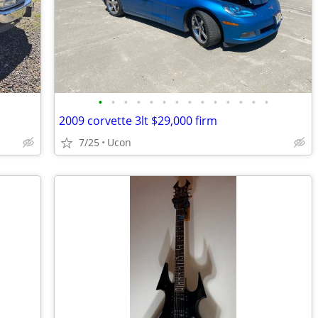
•
•
•
•
•
•
•
•
•
•
•
•
•
•
2009 corvette 3lt $29,000 firm
7/25
Ucon