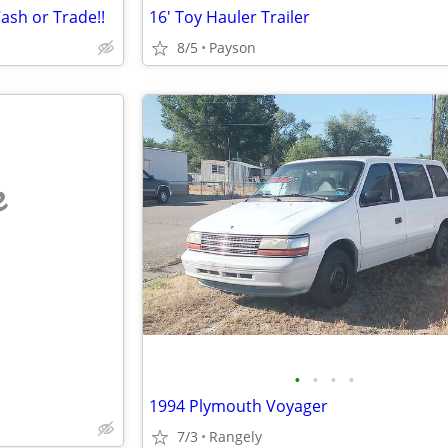
ash or Trade!!
16' Toy Hauler Trailer
8/5
Payson
e
•
•
•
•
1994 Plymouth Voyager
7/3
Rangely