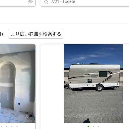
7/21
Tooele
より広い範囲を検索する
順）
•
•
•
•
•
•
•