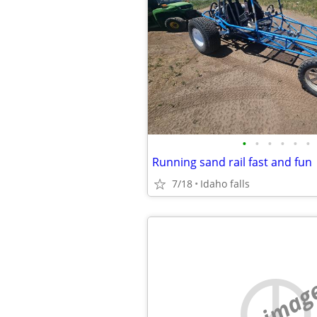
•
•
•
•
•
•
Running sand rail fast and fun
7/18
Idaho falls
no imag