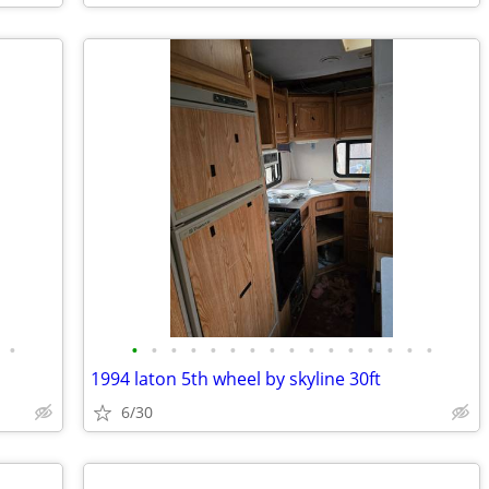
•
•
•
•
•
•
•
•
•
•
•
•
•
•
•
•
•
1994 laton 5th wheel by skyline 30ft
6/30