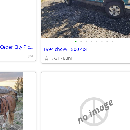
•
•
•
•
•
•
•
•
80 acres in UT, Iron County, By Ceder City Picturesque Foothills
1994 chevy 1500 4x4
7/31
Buhl
no image