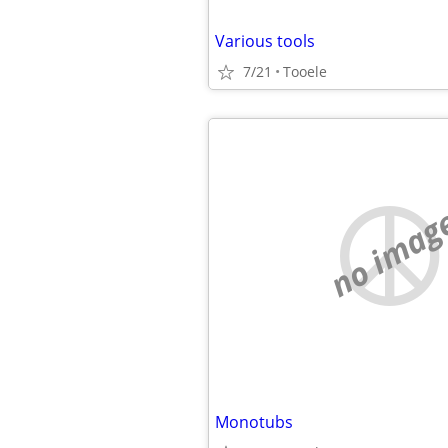
Various tools
7/21
Tooele
no imag
Monotubs