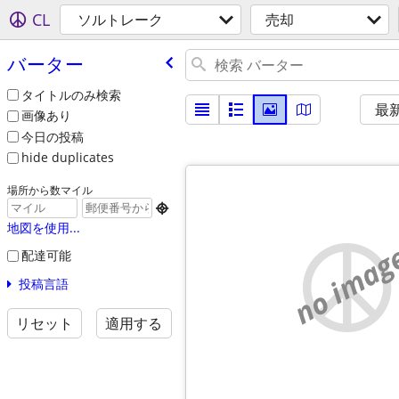
CL
ソルトレーク
売却
バーター
タイトルのみ検索
最
画像あり
今日の投稿
hide duplicates
場所から数マイル

地図を使用...
no imag
配達可能
投稿言語
リセット
適用する