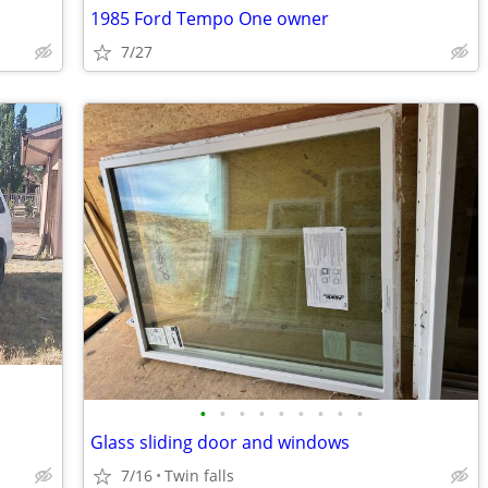
1985 Ford Tempo One owner
7/27
•
•
•
•
•
•
•
•
•
Glass sliding door and windows
7/16
Twin falls