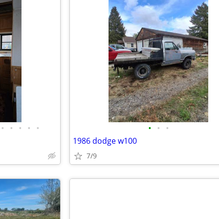
•
•
•
•
•
•
•
•
1986 dodge w100
7/9