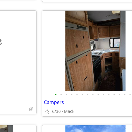
e
•
•
•
•
•
•
•
•
•
•
•
•
•
•
•
Campers
6/30
Mack