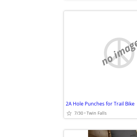
no imag
2A Hole Punches for Trail Bike
7/30
Twin Falls