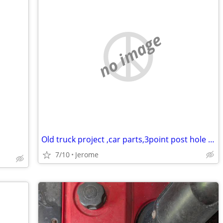
no image
Old truck project ,car parts,3point post hole auger, and farm fuel tank
7/10
Jerome