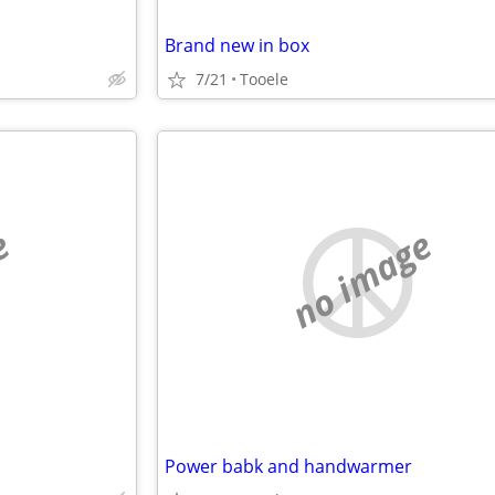
Brand new in box
7/21
Tooele
e
no image
Power babk and handwarmer