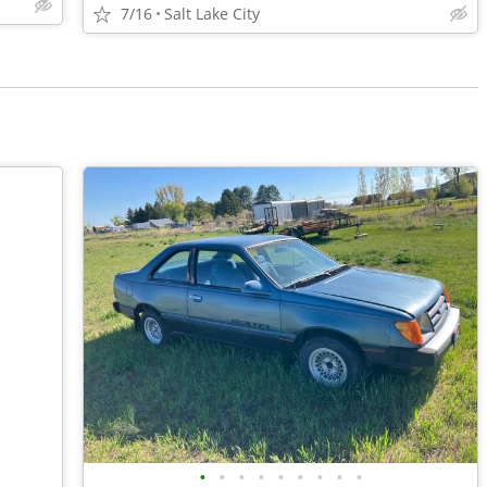
7/16
Salt Lake City
•
•
•
•
•
•
•
•
•