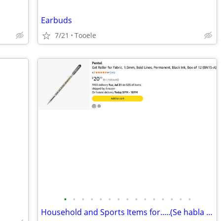
Earbuds
7/21
Tooele
•
•
•
•
•
•
•
•
•
•
•
•
•
•
•
Household and Sports Items for.....(Se habla Español)