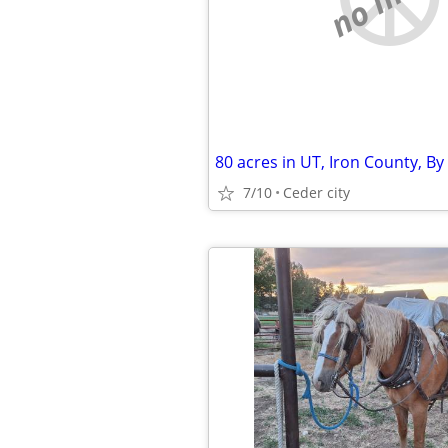
7/10
Ceder city