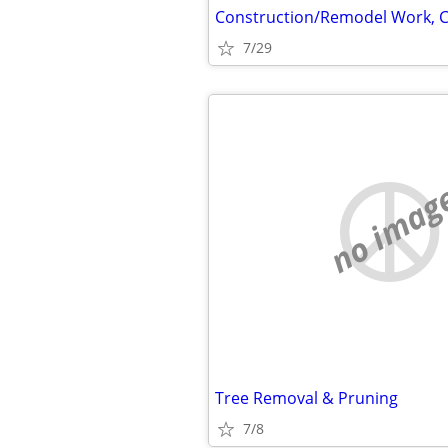
Construction/Remodel Work, C
7/29
no imag
Tree Removal & Pruning
7/8