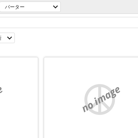
バーター
新
e
no image