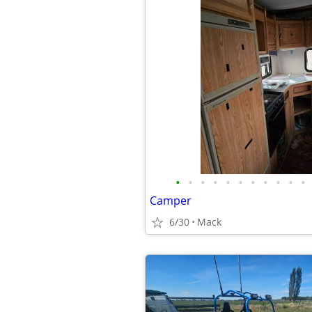
•
•
•
•
•
•
•
•
•
•
•
Camper
6/30
Mack